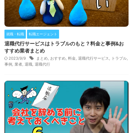
就職・転職
転職エージェント
退職代行サービスはトラブルのもと？料金と事例&お
すすめ業者まとめ
2023/9/9
まとめ
,
おすすめ
,
料金
,
退職代行サービス
,
トラブル
,
事例
,
業者
,
退職
,
退職代行