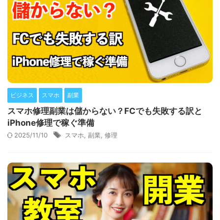
ビジネス
スマホ
副業
スマホ修理副業は儲からない？FCでも失敗する訳と
iPhone修理で稼ぐ準備
2025/11/10
スマホ
,
副業
,
修理