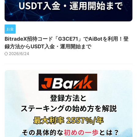
お金
BitradeX招待コード「G3CE71」でAiBotを利用！登
録方法からUSDT入金・運用開始まで
2026/6/24