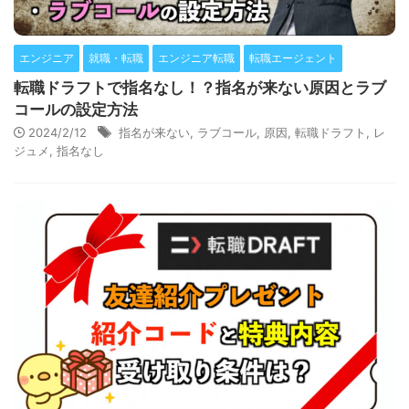
エンジニア
就職・転職
エンジニア転職
転職エージェント
転職ドラフトで指名なし！？指名が来ない原因とラブ
コールの設定方法
2024/2/12
指名が来ない
,
ラブコール
,
原因
,
転職ドラフト
,
レ
ジュメ
,
指名なし