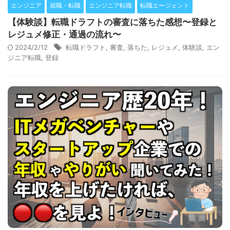
エンジニア
就職・転職
エンジニア転職
転職エージェント
【体験談】転職ドラフトの審査に落ちた感想〜登録と
レジュメ修正・通過の流れ〜
2024/2/12
転職ドラフト
,
審査
,
落ちた
,
レジュメ
,
体験談
,
エン
ジニア転職
,
登録