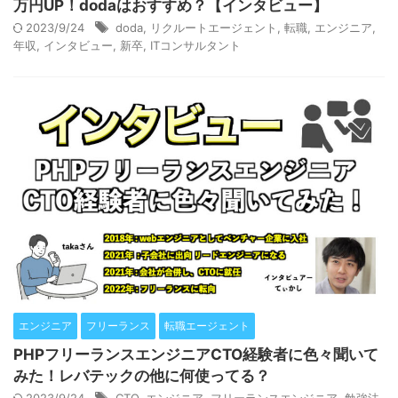
万円UP！dodaはおすすめ？【インタビュー】
2023/9/24
doda
,
リクルートエージェント
,
転職
,
エンジニア
,
年収
,
インタビュー
,
新卒
,
ITコンサルタント
エンジニア
フリーランス
転職エージェント
PHPフリーランスエンジニアCTO経験者に色々聞いて
みた！レバテックの他に何使ってる？