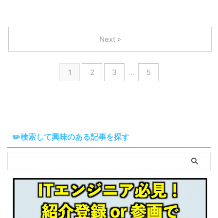
Next »
1
2
3
…
5
✏️検索して興味のある記事を探す