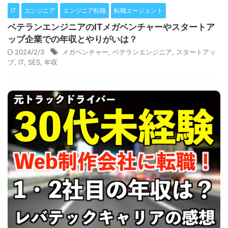
IT
エンジニア
エンジニア転職
転職エージェント
ベテランエンジニアのITメガベンチャーやスタートア
ップ企業での年収とやりがいは？
2024/2/3
メガベンチャー
,
ベテランエンジニア
,
スタートアッ
プ
,
IT
,
SES
,
年収