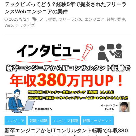
テックビズってどう？経験5年で提案されたフリーラ
ンスWebエンジニアの案件
2023/9/24
5年
,
提案
,
フリーランス
,
エンジニア
,
経験
,
案件
,
Web
,
テックビズ
エンジニア
就職・転職
エンジニア転職
転職エージェント
新卒エンジニアからITコンサルタント転職で年収380