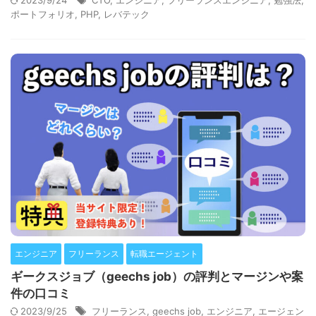
2023/9/24
CTO
,
エンジニア
,
フリーランスエンジニア
,
勉強法
,
ポートフォリオ
,
PHP
,
レバテック
エンジニア
フリーランス
転職エージェント
ギークスジョブ（geechs job）の評判とマージンや案
件の口コミ
2023/9/25
フリーランス
,
geechs job
,
エンジニア
,
エージェン