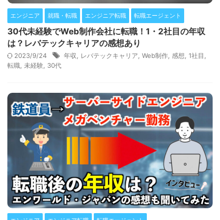
エンジニア
就職・転職
エンジニア転職
転職エージェント
30代未経験でWeb制作会社に転職！1・2社目の年収
は？レバテックキャリアの感想あり
2023/9/24
年収
,
レバテックキャリア
,
Web制作
,
感想
,
1社目
,
転職
,
未経験
,
30代