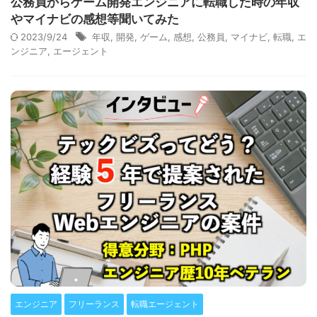
公務員からゲーム開発エンジニアに転職した時の年収
やマイナビの感想等聞いてみた
2023/9/24
年収
,
開発
,
ゲーム
,
感想
,
公務員
,
マイナビ
,
転職
,
エ
ンジニア
,
エージェント
エンジニア
フリーランス
転職エージェント