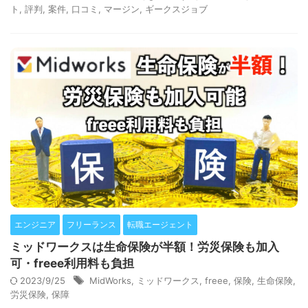
ト
,
評判
,
案件
,
口コミ
,
マージン
,
ギークスジョブ
エンジニア
フリーランス
転職エージェント
ミッドワークスは生命保険が半額！労災保険も加入
可・freee利用料も負担
2023/9/25
MidWorks
,
ミッドワークス
,
freee
,
保険
,
生命保険
,
労災保険
,
保障