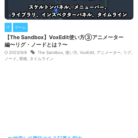
IT
ゲーム
【The Sandbox】VoxEdit使い方③アニメーター
編〜リグ・ノードとは？〜
2023/9/8
The Sandbox
,
使い方
,
VoxEdit
,
アニメーター
,
リグ
,
ノード
,
骨格
,
タイムライン