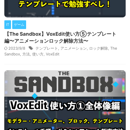
IT
ゲーム
【The Sandbox】VoxEdit使い方⑤テンプレート
編〜アニメーションロック解除方法〜
2023/9/8
テンプレート
,
アニメーション
,
ロック解除
,
The
Sandbox
,
方法
,
使い方
,
VoxEdit