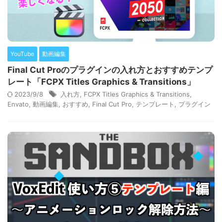
YouTube
動画編集
Final Cut Proのプラグインの入れ方とおすすめテンプ
レート「FCPX Titles Graphics & Transitions」
2023/9/8
入れ方
,
FCPX Titles Graphics & Transitions
,
Envato
,
動画編集
,
おすすめ
,
Final Cut Pro
,
テンプレート
,
プラグイン