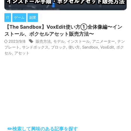
IT
ゲーム
副業
【The Sandbox】VoxEdit使い方①全体像編〜イン
ストール、ボクセルアセット販売方法〜
2023/9/8
販売方法
,
モデル
,
インストール
,
アニメーター
,
テン
プレート
,
サンドボックス
,
ブロック
,
使い方
,
Sandbox
,
VoxEdit
,
ボク
セル
,
アセット
✏️検索して興味のある記事を探す