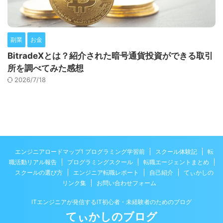
副業
お金
BitradeXとは？紹介された暗号通貨投資ができる取引
所を調べてみた感想
2026/7/18
エンジニアロードマップ1 プログラミング学習前
スクール体験記
転
職活動リアル報告
プログラミングスクール
転職エージェントまとめ
スクールの選び方
エンジニア転職レポート
自己紹介
てぃかしの
リンク集
お問い合わせフォーム
ITエンジニアが発信するIT初心者・未経験者のためのブログ
てぃかしのブログ