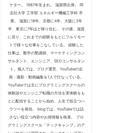
ケター。 1987年生まれ。 滋賀県出身。 同
志社大学 工学部 エネルギー機械工学科 卒
業。 滋賀に18年、京都に4年、大阪に3年
半、東京に7年ほど移り住む。 その後、滋賀
に戻り、これまでの経験をもとにフルリモー
トで様々な仕事をこなしている。 経験した
仕事は、数学の塾講師、マーケティングコン
サルタント、エンジニア、SEOコンサルタン
ト。個人では、ブログ運営、YouTubeの企
画・撮影・動画編集を1人で行なっている。
YouTubeでは主にプログラミングスクールの
体験談やエンジニア転職の方法を実体験をも
とに配信することから始め、人生で役立つハ
ウツーを発信。 blogでは、YouTubeでは話
さない役立つ内容やお得情報を執筆。 プロ
グラミングスクール「テックキャンプ」のア