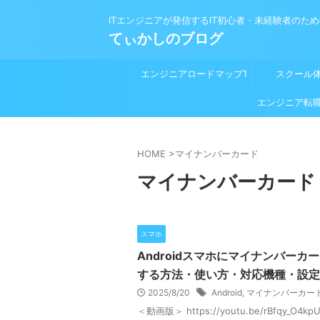
ITエンジニアが発信するIT初心者・未経験者のた
てぃかしのブログ
エンジニアロードマップ1
スクール
プログラミング学習前
エンジニア転
HOME
>
マイナンバーカード
マイナンバーカード
スマホ
Androidスマホにマイナンバーカ
する方法・使い方・対応機種・設定
2025/8/20
Android
,
マイナンバーカー
＜動画版＞ https://youtu.be/rBfqy_O4kpU