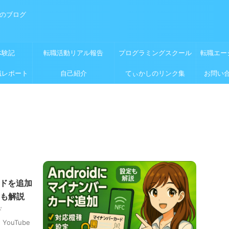
めのブログ
体験記
転職活動リアル報告
プログラミングスクール
転職エー
職レポート
自己紹介
てぃかしのリンク集
お問い
ードを追加
も解説
ド
 YouTube