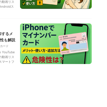
の動画リス
droidス
加するメ
性も解説
カード
o YouTube
の動画リス
スマートフ