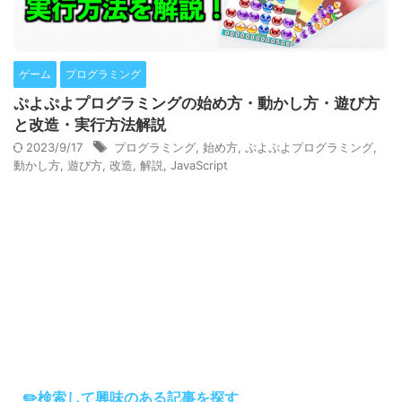
ゲーム
プログラミング
ぷよぷよプログラミングの始め方・動かし方・遊び方
と改造・実行方法解説
2023/9/17
プログラミング
,
始め方
,
ぷよぷよプログラミング
,
動かし方
,
遊び方
,
改造
,
解説
,
JavaScript
✏️検索して興味のある記事を探す