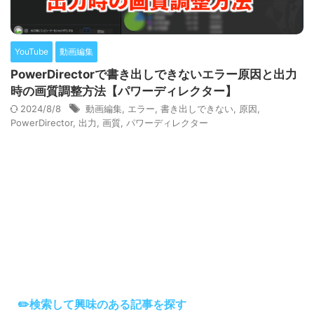
YouTube
動画編集
PowerDirectorで書き出しできないエラー原因と出力
時の画質調整方法【パワーディレクター】
2024/8/8
動画編集
,
エラー
,
書き出しできない
,
原因
,
PowerDirector
,
出力
,
画質
,
パワーディレクター
✏️検索して興味のある記事を探す