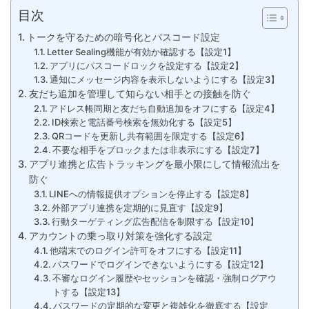
目次
トークを守るための暗号化とパスコード設定
Letter Sealing機能が有効か確認する【設定1】
アプリにパスコードロックを設定する【設定2】
通知にメッセージ内容を表示しないようにする【設定3】
友だち追加を管理して知らない相手との接触を防ぐ
アドレス帳同期と友だち自動追加をオフにする【設定4】
ID検索と電話番号検索を無効化する【設定5】
QRコードを更新し共有範囲を限定する【設定6】
不要な相手をブロックまたは非表示にする【設定7】
アプリ連携と広告トラッキングを最小限にして情報流出を
防ぐ
LINEへの情報提供オプションを停止する【設定8】
外部アプリ連携を定期的に見直す【設定9】
行動ターゲティング広告配信を制限する【設定10】
アカウントの乗っ取り対策を強化する設定
他端末でのログイン許可をオフにする【設定11】
パスワードでログインできないようにする【設定12】
不審なログイン履歴やセッションを確認・強制ログアウ
トする【設定13】
パスワードの定期的な変更と複雑化を徹底する【設定