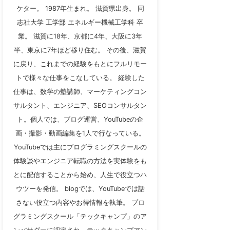
ケター。 1987年生まれ。 滋賀県出身。 同
志社大学 工学部 エネルギー機械工学科 卒
業。 滋賀に18年、京都に4年、大阪に3年
半、東京に7年ほど移り住む。 その後、滋賀
に戻り、これまでの経験をもとにフルリモー
トで様々な仕事をこなしている。 経験した
仕事は、数学の塾講師、マーケティングコン
サルタント、エンジニア、SEOコンサルタン
ト。個人では、ブログ運営、YouTubeの企
画・撮影・動画編集を1人で行なっている。
YouTubeでは主にプログラミングスクールの
体験談やエンジニア転職の方法を実体験をも
とに配信することから始め、人生で役立つハ
ウツーを発信。 blogでは、YouTubeでは話
さない役立つ内容やお得情報を執筆。 プロ
グラミングスクール「テックキャンプ」のア