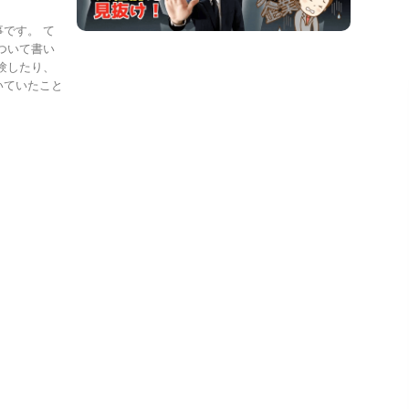
です。 て
ついて書い
験したり、
いていたこと