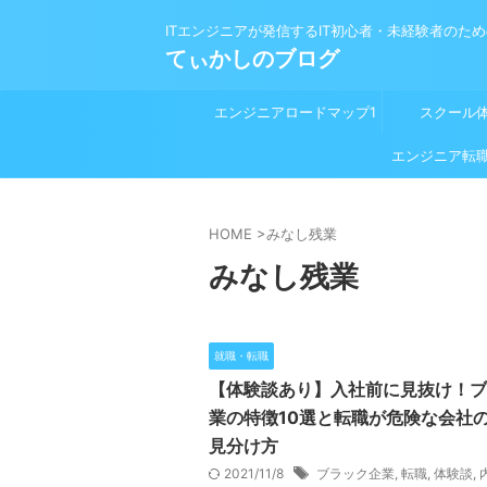
ITエンジニアが発信するIT初心者・未経験者のた
てぃかしのブログ
エンジニアロードマップ1
スクール
プログラミング学習前
エンジニア転
HOME
>
みなし残業
みなし残業
就職・転職
【体験談あり】入社前に見抜け！ブ
業の特徴10選と転職が危険な会社
見分け方
2021/11/8
ブラック企業
,
転職
,
体験談
,