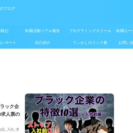
めのブログ
体験記
転職活動リアル報告
プログラミングスクール
転職エー
職レポート
自己紹介
てぃかしのリンク集
お問い
ラック企
の求人票の
内定
,
入社
,
求