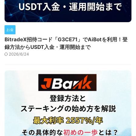
お金
BitradeX招待コード「G3CE71」でAiBotを利用！登
録方法からUSDT入金・運用開始まで
2026/6/24