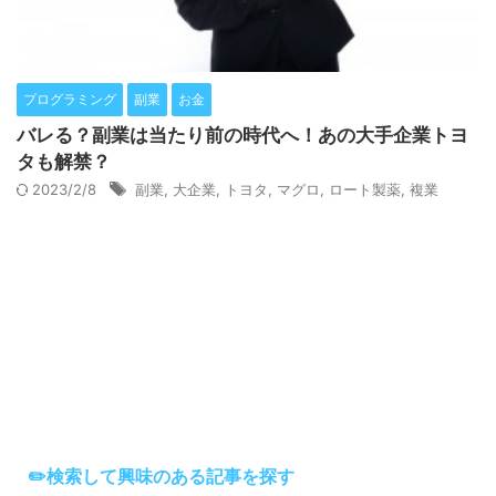
プログラミング
副業
お金
バレる？副業は当たり前の時代へ！あの大手企業トヨ
タも解禁？
2023/2/8
副業
,
大企業
,
トヨタ
,
マグロ
,
ロート製薬
,
複業
✏️検索して興味のある記事を探す