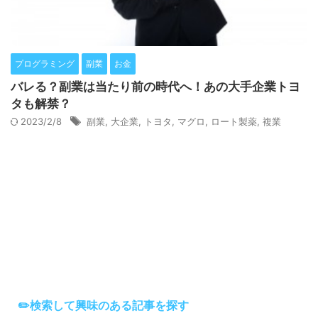
プログラミング
副業
お金
バレる？副業は当たり前の時代へ！あの大手企業トヨ
タも解禁？
2023/2/8
副業
,
大企業
,
トヨタ
,
マグロ
,
ロート製薬
,
複業
✏️検索して興味のある記事を探す