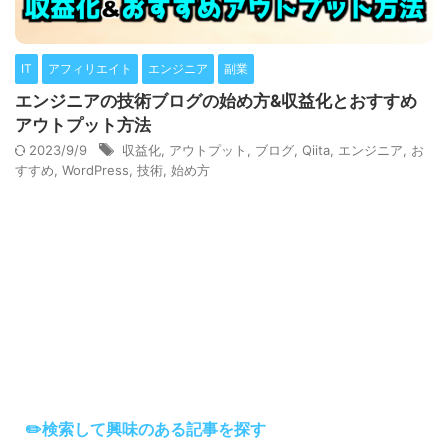
IT
アフィリエイト
エンジニア
副業
エンジニアの技術ブログの始め方&収益化とおすすめ
アウトプット方法
2023/9/9
収益化
,
アウトプット
,
ブログ
,
Qiita
,
エンジニア
,
お
すすめ
,
WordPress
,
技術
,
始め方
✏️検索して興味のある記事を探す