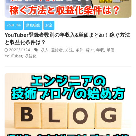
YouTube
動画編集
お金
YouTuber登録者数別の年収入&単価まとめ！稼ぐ方法
と収益化条件は？
2022/11/24
収入
,
登録者
,
方法
,
条件
,
稼ぐ
,
年収
,
単価
,
YouTuber
,
収益化