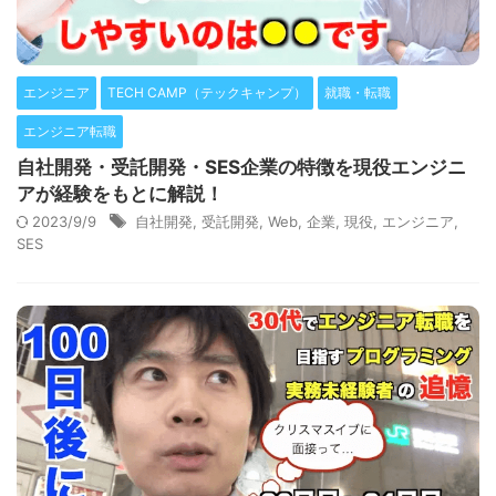
エンジニア
TECH CAMP（テックキャンプ）
就職・転職
エンジニア転職
自社開発・受託開発・SES企業の特徴を現役エンジニ
アが経験をもとに解説！
2023/9/9
自社開発
,
受託開発
,
Web
,
企業
,
現役
,
エンジニア
,
SES