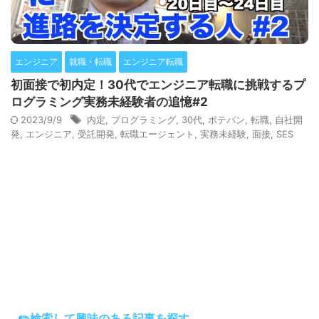
エンジニア
就職・転職
エンジニア転職
初面接で初内定！30代でエンジニア転職に挑戦するプ
ログラミング実務未経験者の追憶#2
2023/9/9
内定
,
プログラミング
,
30代
,
ポテパン
,
転職
,
自社開
発
,
エンジニア
,
受託開発
,
転職エージェント
,
実務未経験
,
面接
,
SES
✏️検索して興味のある記事を探す