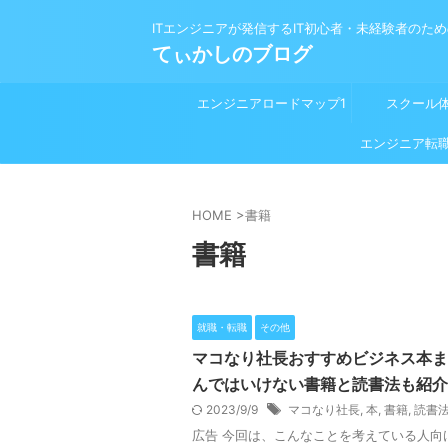
ITエンジニアが発信するIT初心者・未経験者のた
てぃかしのブログ
エンジニアロードマップ1
スクール
プログラミング学習前
エンジニア転
HOME
>
書籍
書籍
就職・転職
その他
マコなり社長おすすめビジネス本ま
んではいけない書籍と読書法も紹介
2023/9/9
マコなり社長
,
本
,
書籍
,
読書
広告 今回は、こんなことを考えている人向