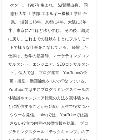
ケター。 1987年生まれ。 滋賀県出身。 同
志社大学 工学部 エネルギー機械工学科 卒
業。 滋賀に18年、京都に4年、大阪に3年
半、東京に7年ほど移り住む。 その後、滋賀
に戻り、これまでの経験をもとにフルリモー
トで様々な仕事をこなしている。 経験した
仕事は、数学の塾講師、マーケティングコン
サルタント、エンジニア、SEOコンサルタン
ト。個人では、ブログ運営、YouTubeの企
画・撮影・動画編集を1人で行なっている。
YouTubeでは主にプログラミングスクールの
体験談やエンジニア転職の方法を実体験をも
とに配信することから始め、人生で役立つハ
ウツーを発信。 blogでは、YouTubeでは話
さない役立つ内容やお得情報を執筆。 プロ
グラミングスクール「テックキャンプ」のア