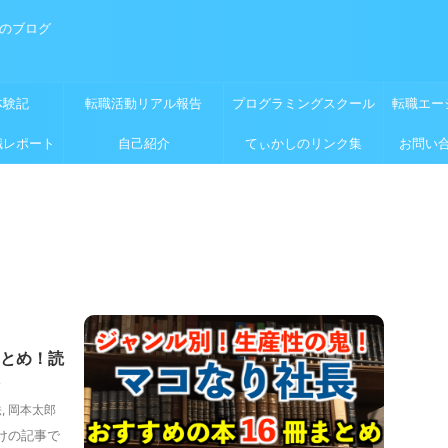
めのブログ
体験記
転職活動リアル報告
プログラミングスクール
転職エー
職レポート
自己紹介
てぃかしのリンク集
お問い
とめ！読
法
,
岡本太郎
けの記事で