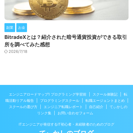
副業
お金
BitradeXとは？紹介された暗号通貨投資ができる取引
所を調べてみた感想
2026/7/18
エンジニアロードマップ1 プログラミング学習前
スクール体験記
転
職活動リアル報告
プログラミングスクール
転職エージェントまとめ
スクールの選び方
エンジニア転職レポート
自己紹介
てぃかしの
リンク集
お問い合わせフォーム
ITエンジニアが発信するIT初心者・未経験者のためのブログ