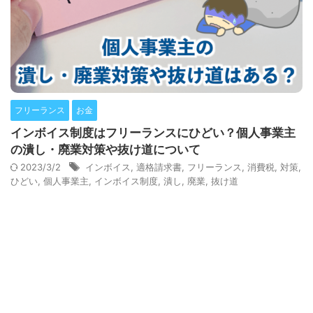
フリーランス
お金
インボイス制度はフリーランスにひどい？個人事業主
の潰し・廃業対策や抜け道について
2023/3/2
インボイス
,
適格請求書
,
フリーランス
,
消費税
,
対策
,
ひどい
,
個人事業主
,
インボイス制度
,
潰し
,
廃業
,
抜け道