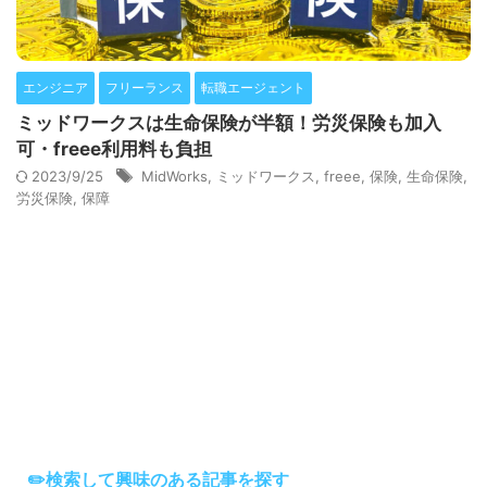
エンジニア
フリーランス
転職エージェント
ミッドワークスは生命保険が半額！労災保険も加入
可・freee利用料も負担
2023/9/25
MidWorks
,
ミッドワークス
,
freee
,
保険
,
生命保険
,
労災保険
,
保障
✏️検索して興味のある記事を探す