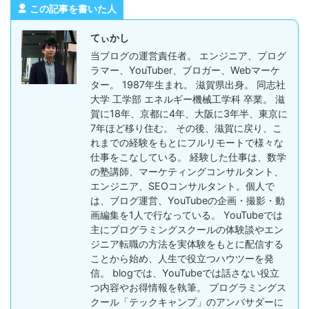
この記事を書いた人
てぃかし
当ブログの運営責任者。 エンジニア、プログ
ラマー、YouTuber、ブロガー、Webマーケ
ター。 1987年生まれ。 滋賀県出身。 同志社
大学 工学部 エネルギー機械工学科 卒業。 滋
賀に18年、京都に4年、大阪に3年半、東京に
7年ほど移り住む。 その後、滋賀に戻り、こ
れまでの経験をもとにフルリモートで様々な
仕事をこなしている。 経験した仕事は、数学
の塾講師、マーケティングコンサルタント、
エンジニア、SEOコンサルタント。個人で
は、ブログ運営、YouTubeの企画・撮影・動
画編集を1人で行なっている。 YouTubeでは
主にプログラミングスクールの体験談やエン
ジニア転職の方法を実体験をもとに配信する
ことから始め、人生で役立つハウツーを発
信。 blogでは、YouTubeでは話さない役立
つ内容やお得情報を執筆。 プログラミングス
クール「テックキャンプ」のアンバサダーに