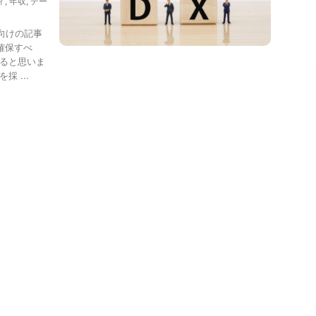
ィ
,
年収
,
デー
向けの記事
確保すべ
すると思いま
 ...