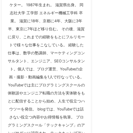
ケター。 1987年生まれ。 滋賀県出身。 同
志社大学 工学部 エネルギー機械工学科 卒
業。 滋賀に18年、京都に4年、大阪に3年
半、東京に7年ほど移り住む。 その後、滋賀
に戻り、これまでの経験をもとにフルリモー
トで様々な仕事をこなしている。 経験した
仕事は、数学の塾講師、マーケティングコン
サルタント、エンジニア、SEOコンサルタン
ト。個人では、ブログ運営、YouTubeの企
画・撮影・動画編集を1人で行なっている。
YouTubeでは主にプログラミングスクールの
体験談やエンジニア転職の方法を実体験をも
とに配信することから始め、人生で役立つハ
ウツーを発信。 blogでは、YouTubeでは話
さない役立つ内容やお得情報を執筆。 プロ
グラミングスクール「テックキャンプ」のア