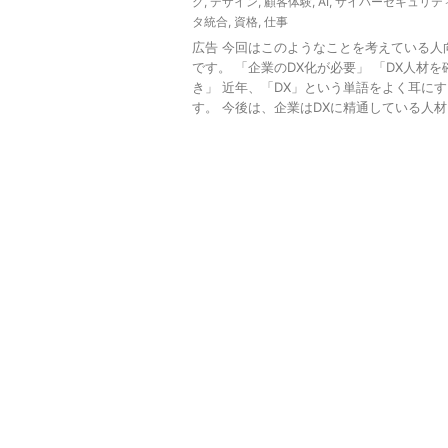
グ
,
デザイン
,
顧客体験
,
AI
,
サイバーセキュリテ
タ統合
,
資格
,
仕事
広告 今回はこのようなことを考えている人
です。 「企業のDX化が必要」 「DX人材を
き」 近年、「DX」という単語をよく耳に
す。 今後は、企業はDXに精通している人材を採