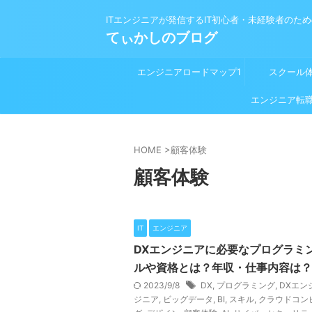
ITエンジニアが発信するIT初心者・未経験者のた
てぃかしのブログ
エンジニアロードマップ1
スクール
プログラミング学習前
エンジニア転
HOME
>
顧客体験
顧客体験
IT
エンジニア
DXエンジニアに必要なプログラミ
ルや資格とは？年収・仕事内容は？
2023/9/8
DX
,
プログラミング
,
DXエン
ジニア
,
ビッグデータ
,
BI
,
スキル
,
クラウドコン