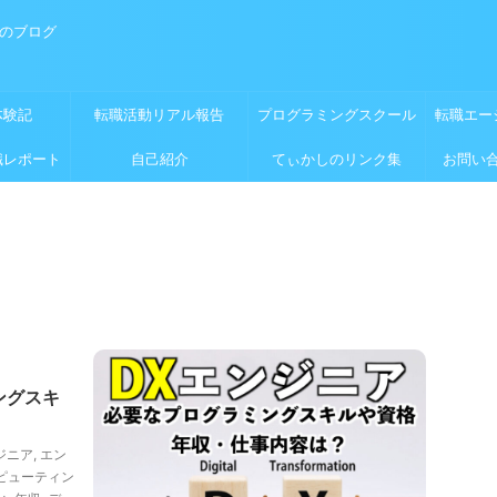
めのブログ
体験記
転職活動リアル報告
プログラミングスクール
転職エー
職レポート
自己紹介
てぃかしのリンク集
お問い
ングスキ
ジニア
,
エン
ピューティン