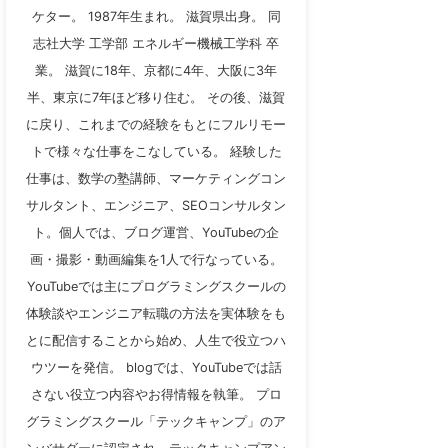
ケター。 1987年生まれ。 滋賀県出身。 同
志社大学 工学部 エネルギー機械工学科 卒
業。 滋賀に18年、京都に4年、大阪に3年
半、東京に7年ほど移り住む。 その後、滋賀
に戻り、これまでの経験をもとにフルリモー
トで様々な仕事をこなしている。 経験した
仕事は、数学の塾講師、マーケティングコン
サルタント、エンジニア、SEOコンサルタン
ト。個人では、ブログ運営、YouTubeの企
画・撮影・動画編集を1人で行なっている。
YouTubeでは主にプログラミングスクールの
体験談やエンジニア転職の方法を実体験をも
とに配信することから始め、人生で役立つハ
ウツーを発信。 blogでは、YouTubeでは話
さない役立つ内容やお得情報を執筆。 プロ
グラミングスクール「テックキャンプ」のア