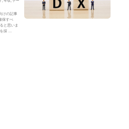
ィ
,
年収
,
デー
向けの記事
確保すべ
すると思いま
 ...