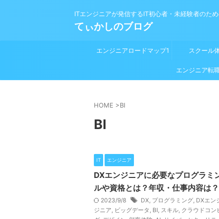
ITエンジニアが発信するIT初心者・未経験者のた
てぃかしのブログ
エンジニアロードマップ1
スクール
プログラミング学習前
エンジニア転
HOME
>
BI
BI
IT
エンジニア
DXエンジニアに必要なプログラミ
ルや資格とは？年収・仕事内容は？
2023/9/8
DX
,
プログラミング
,
DXエン
ジニア
,
ビッグデータ
,
BI
,
スキル
,
クラウドコン