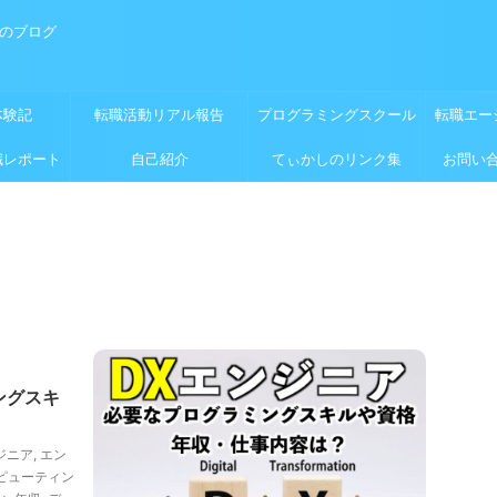
めのブログ
体験記
転職活動リアル報告
プログラミングスクール
転職エー
職レポート
自己紹介
てぃかしのリンク集
お問い
ングスキ
ジニア
,
エン
ピューティン