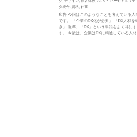
グ
,
デザイン
,
顧客体験
,
AI
,
サイバーセキュリテ
タ統合
,
資格
,
仕事
広告 今回はこのようなことを考えている人
です。 「企業のDX化が必要」 「DX人材を
き」 近年、「DX」という単語をよく耳に
す。 今後は、企業はDXに精通している人材を採