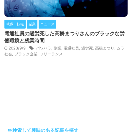
就職・転職
副業
ニュース
電通社員の過労死した高橋まつりさんのブラックな労
働環境と残業時間
2023/9/9
パワハラ
,
副業
,
電通社員
,
過労死
,
高橋まつり
,
ムラ
社会
,
ブラック企業
,
フリーランス
✏️検索して興味のある記事を探す