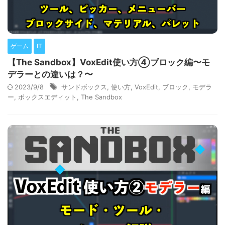
ゲーム
IT
【The Sandbox】VoxEdit使い方④ブロック編〜モ
デラーとの違いは？〜
2023/9/8
サンドボックス
,
使い方
,
VoxEdit
,
ブロック
,
モデラ
ー
,
ボックスエディット
,
The Sandbox