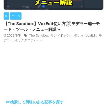
IT
ゲーム
【The Sandbox】VoxEdit使い方②モデラー編〜モ
ード・ツール・メニュー解説〜
2023/9/8
The Sandbox
,
サンドボックス
,
使い方
,
VoxEdit
,
モ
デラー
,
ボックスエディット
✏️検索して興味のある記事を探す