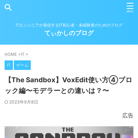
ITエンジニアが発信するIT初心者・未経験者のためのブログ
てぃかしのブログ
HOME
>
IT
>
IT
ゲーム
【The Sandbox】VoxEdit使い方④ブロ
ック編〜モデラーとの違いは？〜
2023年9月8日
広告