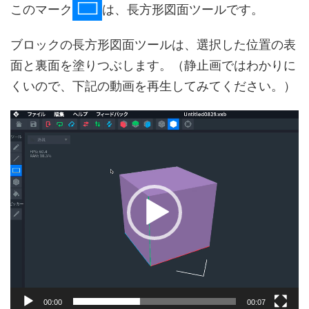
このマーク
は、長方形図面ツールです。
ブロックの長方形図面ツールは、選択した位置の表
面と裏面を塗りつぶします。（静止画ではわかりに
くいので、下記の動画を再生してみてください。）
動
画
プ
レ
ー
ヤ
ー
00:00
00:07