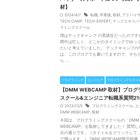
材】
2024/4/7
転職
,
卒業後
,
取材
,
アドバイ
TECH CAMP
,
TECH::EXPERT
,
テックエキスパ
ラミングスクール
僕はテックキャンプ の受講生だったのです
間中は忙しく、どこかのタイミングでゆっ
たいと考えていました。 テックキャンプの
は、このブログでも書いてますので、そち
ら ...
プログラミング
エンジニア
プログラミングスクー
【DMM WEBCAMP 取材】プロ
スクール&エンジニア転職系質問21
2023/12/5
プログラミングスクール
,
エ
DMM WEBCAMP
,
取材
今回は、プログラミングスクールの「DMM
WEBCAMP」を取材してきました！ 質問
次の通りです。（タイトルをクリックして
で飛べます。） DMM WEBCAMP限定特典 カ