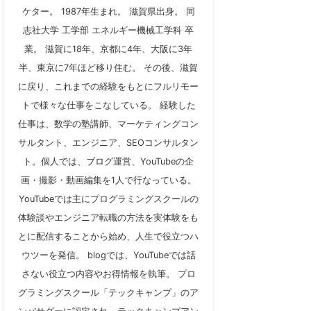
ケター。 1987年生まれ。 滋賀県出身。 同
志社大学 工学部 エネルギー機械工学科 卒
業。 滋賀に18年、京都に4年、大阪に3年
半、東京に7年ほど移り住む。 その後、滋賀
に戻り、これまでの経験をもとにフルリモー
トで様々な仕事をこなしている。 経験した
仕事は、数学の塾講師、マーケティングコン
サルタント、エンジニア、SEOコンサルタン
ト。個人では、ブログ運営、YouTubeの企
画・撮影・動画編集を1人で行なっている。
YouTubeでは主にプログラミングスクールの
体験談やエンジニア転職の方法を実体験をも
とに配信することから始め、人生で役立つハ
ウツーを発信。 blogでは、YouTubeでは話
さない役立つ内容やお得情報を執筆。 プロ
グラミングスクール「テックキャンプ」のア