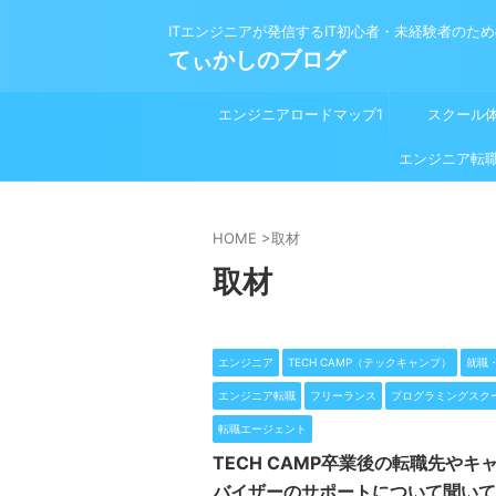
ITエンジニアが発信するIT初心者・未経験者のた
てぃかしのブログ
エンジニアロードマップ1
スクール
プログラミング学習前
エンジニア転
HOME
>
取材
取材
エンジニア
TECH CAMP（テックキャンプ）
就職
エンジニア転職
フリーランス
プログラミングスク
転職エージェント
TECH CAMP卒業後の転職先やキ
バイザーのサポートについて聞いて