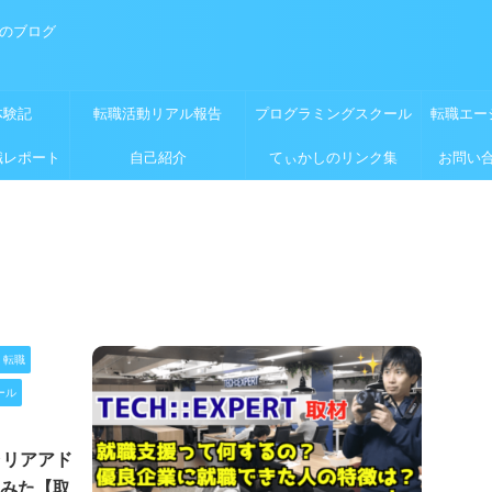
めのブログ
体験記
転職活動リアル報告
プログラミングスクール
転職エー
職レポート
自己紹介
てぃかしのリンク集
お問い
・転職
ール
ャリアアド
みた【取