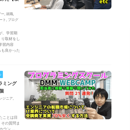
ザー
,
就職
,
ート
,
プログ
が、学習期
くり取材をし
学習内容
らも良かった
ル
グラミング
個
ンジニア
,
したことは目
、その質問ま
ウン ...