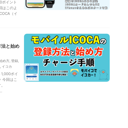
00ポイント
回はこのよ
COCA（イ
録方法と始め
始め方
,
登録
,
,
イコカ
1,000ポイ
 今回はこ
す。
.