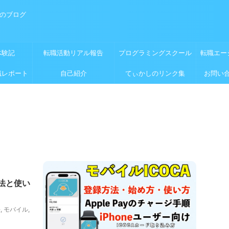
めのブログ
体験記
転職活動リアル報告
プログラミングスクール
転職エー
職レポート
自己紹介
てぃかしのリンク集
お問い
方法と使い
法
,
モバイル
,