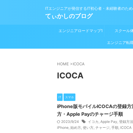
ITエンジニアが発信するIT初心者・未経験者のた
てぃかしのブログ
エンジニアロードマップ1
スクール
プログラミング学習前
エンジニア転
HOME
>
ICOCA
ICOCA
IT
スマホ
iPhone版モバイルICOCAの登録
方・Apple Payのチャージ手順
2023/9/24
イコカ
,
Apple Pay
,
登録方
iPhone
,
始め方
,
使い方
,
チャージ
,
手順
,
ICOCA