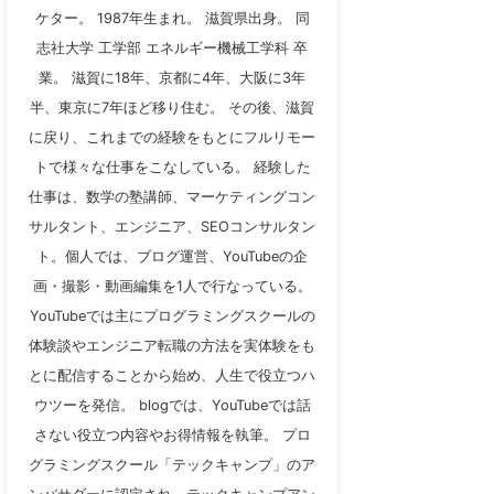
ケター。 1987年生まれ。 滋賀県出身。 同
志社大学 工学部 エネルギー機械工学科 卒
業。 滋賀に18年、京都に4年、大阪に3年
半、東京に7年ほど移り住む。 その後、滋賀
に戻り、これまでの経験をもとにフルリモー
トで様々な仕事をこなしている。 経験した
仕事は、数学の塾講師、マーケティングコン
サルタント、エンジニア、SEOコンサルタン
ト。個人では、ブログ運営、YouTubeの企
画・撮影・動画編集を1人で行なっている。
YouTubeでは主にプログラミングスクールの
体験談やエンジニア転職の方法を実体験をも
とに配信することから始め、人生で役立つハ
ウツーを発信。 blogでは、YouTubeでは話
さない役立つ内容やお得情報を執筆。 プロ
グラミングスクール「テックキャンプ」のア