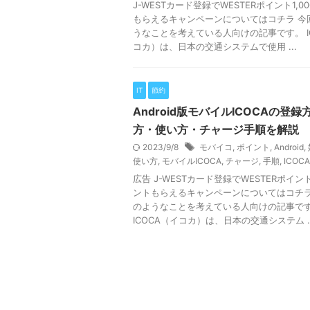
J-WESTカード登録でWESTERポイント1,0
もらえるキャンペーンについてはコチラ 今
うなことを考えている人向けの記事です。 I
コカ）は、日本の交通システムで使用 ...
IT
節約
Android版モバイルICOCAの登
方・使い方・チャージ手順を解説
2023/9/8
モバイコ
,
ポイント
,
Android
,
使い方
,
モバイルICOCA
,
チャージ
,
手順
,
ICOCA
広告 J-WESTカード登録でWESTERポイント
ントもらえるキャンペーンについてはコチラ
のようなことを考えている人向けの記事で
ICOCA（イコカ）は、日本の交通システム ..