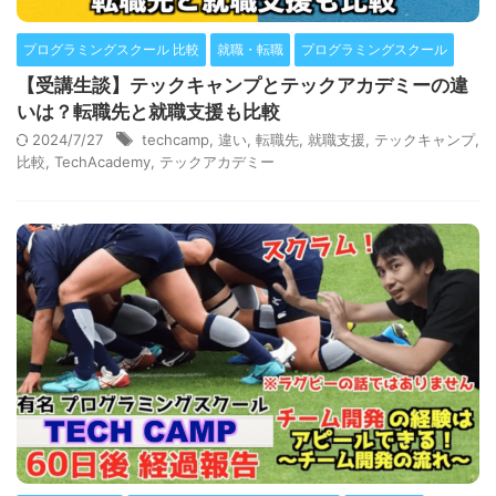
プログラミングスクール 比較
就職・転職
プログラミングスクール
【受講生談】テックキャンプとテックアカデミーの違
いは？転職先と就職支援も比較
2024/7/27
techcamp
,
違い
,
転職先
,
就職支援
,
テックキャンプ
,
比較
,
TechAcademy
,
テックアカデミー