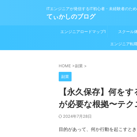
ITエンジニアが発信するIT初心者・未経験者のた
てぃかしのブログ
エンジニアロードマップ1
スクール
プログラミング学習前
エンジニア転
HOME
>
副業
>
副業
【永久保存】何をす
が必要な根拠〜テク
2024年7月28日
目的があって、何か行動を起こすとき