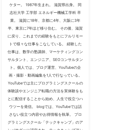
ケター。 1987年生まれ。 滋賀県出身。 同
志社大学 工学部 エネルギー機械工学科 卒
業。 滋賀に18年、京都に4年、大阪に3年
半、東京に7年ほど移り住む。 その後、滋賀
に戻り、これまでの経験をもとにフルリモー
トで様々な仕事をこなしている。 経験した
仕事は、数学の塾講師、マーケティングコン
サルタント、エンジニア、SEOコンサルタン
ト。個人では、ブログ運営、YouTubeの企
画・撮影・動画編集を1人で行なっている。
YouTubeでは主にプログラミングスクールの
体験談やエンジニア転職の方法を実体験をも
とに配信することから始め、人生で役立つハ
ウツーを発信。 blogでは、YouTubeでは話
さない役立つ内容やお得情報を執筆。 プロ
グラミングスクール「テックキャンプ」のア