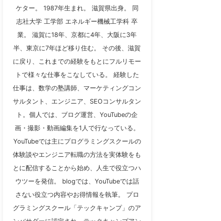
ケター。 1987年生まれ。 滋賀県出身。 同
志社大学 工学部 エネルギー機械工学科 卒
業。 滋賀に18年、京都に4年、大阪に3年
半、東京に7年ほど移り住む。 その後、滋賀
に戻り、これまでの経験をもとにフルリモー
トで様々な仕事をこなしている。 経験した
仕事は、数学の塾講師、マーケティングコン
サルタント、エンジニア、SEOコンサルタン
ト。個人では、ブログ運営、YouTubeの企
画・撮影・動画編集を1人で行なっている。
YouTubeでは主にプログラミングスクールの
体験談やエンジニア転職の方法を実体験をも
とに配信することから始め、人生で役立つハ
ウツーを発信。 blogでは、YouTubeでは話
さない役立つ内容やお得情報を執筆。 プロ
グラミングスクール「テックキャンプ」のア