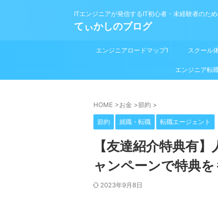
ITエンジニアが発信するIT初心者・未経験者のた
てぃかしのブログ
エンジニアロードマップ1
スクール
プログラミング学習前
エンジニア転
HOME
>
お金
>
節約
>
節約
就職・転職
転職エージェント
【友達紹介特典有】
ャンペーンで特典を
2023年9月8日