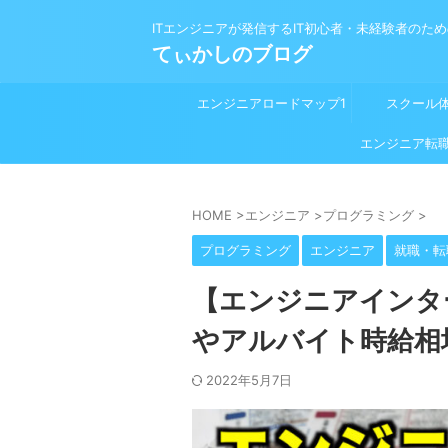
ITエンジニアが発信するIT初心者・未経験者のた
てぃかしのブログ
エンジニアロードマップ1
スクール
プログラミング学習前
エンジニア転
HOME
>
エンジニア
>
プログラミング
>
プログラミング
エンジニア
就職・転
【エンジニアインタ
やアルバイト時給相
2022年5月7日