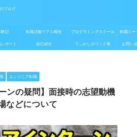
めのブログ
体験記
転職活動リアル報告
プログラミングスクール
転職エー
職レポート
自己紹介
てぃかしのリンク集
お問い
職
エンジニア転職
ーンの疑問】面接時の志望動機
場などについて