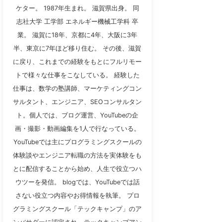
ケター。 1987年生まれ。 滋賀県出身。 同
志社大学 工学部 エネルギー機械工学科 卒
業。 滋賀に18年、京都に4年、大阪に3年
半、東京に7年ほど移り住む。 その後、滋賀
に戻り、これまでの経験をもとにフルリモー
トで様々な仕事をこなしている。 経験した
仕事は、数学の塾講師、マーケティングコン
サルタント、エンジニア、SEOコンサルタン
ト。個人では、ブログ運営、YouTubeの企
画・撮影・動画編集を1人で行なっている。
YouTubeでは主にプログラミングスクールの
体験談やエンジニア転職の方法を実体験をも
とに配信することから始め、人生で役立つハ
ウツーを発信。 blogでは、YouTubeでは話
さない役立つ内容やお得情報を執筆。 プロ
グラミングスクール「テックキャンプ」のア