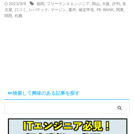
2023/9/9
福岡
,
フリーランスエンジニア
,
岡山
,
大阪
,
評判
,
名
古屋
,
口コミ
,
レバテック
,
マージン
,
案件
,
確定申告
,
PE-BANK
,
関東
,
関西
,
札幌
✏️検索して興味のある記事を探す