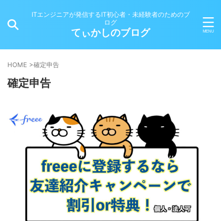
ITエンジニアが発信するIT初心者・未経験者のためのブ
ログ
てぃかしのブログ
HOME
>
確定申告
確定申告