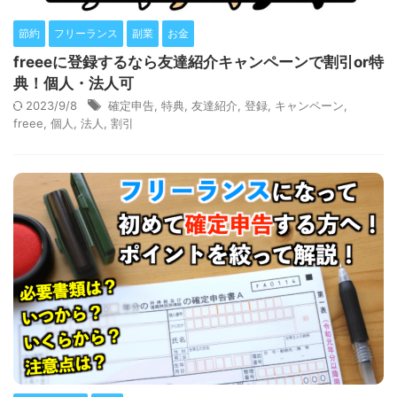
節約
フリーランス
副業
お金
freeeに登録するなら友達紹介キャンペーンで割引or特
典！個人・法人可
2023/9/8
確定申告
,
特典
,
友達紹介
,
登録
,
キャンペーン
,
freee
,
個人
,
法人
,
割引