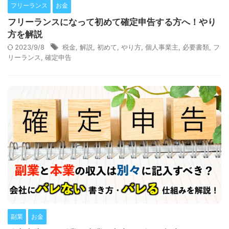
フリーランス
お金
フリーランスになって初めて確定申告する方へ！やり
方を解説
2023/9/8
税金
,
解説
,
初めて
,
やり方
,
個人事業主
,
必要書類
,
フ
リーランス
,
確定申告
副業
お金