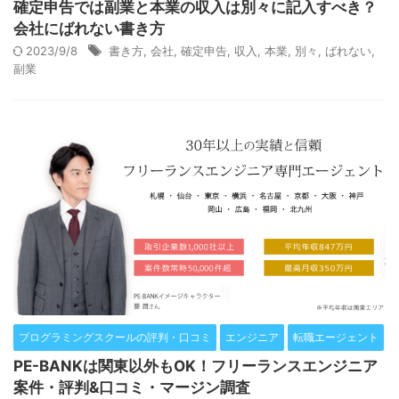
確定申告では副業と本業の収入は別々に記入すべき？
会社にばれない書き方
2023/9/8
書き方
,
会社
,
確定申告
,
収入
,
本業
,
別々
,
ばれない
,
副業
プログラミングスクールの評判・口コミ
エンジニア
転職エージェント
PE-BANKは関東以外もOK！フリーランスエンジニア
案件・評判&口コミ・マージン調査