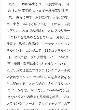
ケター。 1987年生まれ。 滋賀県出身。 同
志社大学 工学部 エネルギー機械工学科 卒
業。 滋賀に18年、京都に4年、大阪に3年
半、東京に7年ほど移り住む。 その後、滋賀
に戻り、これまでの経験をもとにフルリモー
トで様々な仕事をこなしている。 経験した
仕事は、数学の塾講師、マーケティングコン
サルタント、エンジニア、SEOコンサルタン
ト。個人では、ブログ運営、YouTubeの企
画・撮影・動画編集を1人で行なっている。
YouTubeでは主にプログラミングスクールの
体験談やエンジニア転職の方法を実体験をも
とに配信することから始め、人生で役立つハ
ウツーを発信。 blogでは、YouTubeでは話
さない役立つ内容やお得情報を執筆。 プロ
グラミングスクール「テックキャンプ」のア