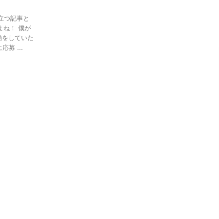
立つ記事と
よね！ 僕が
動をしていた
募 ...