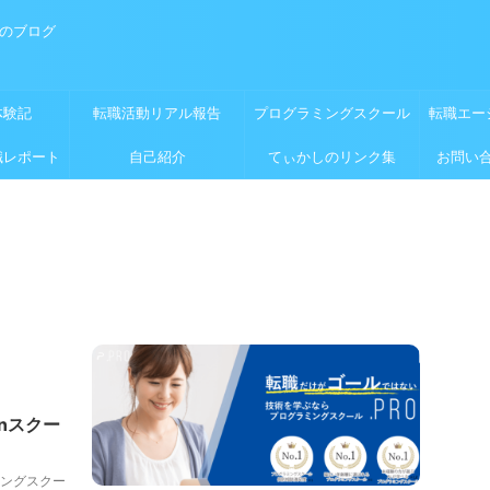
めのブログ
体験記
転職活動リアル報告
プログラミングスクール
転職エー
職レポート
自己紹介
てぃかしのリンク集
お問い
onスクー
ングスクー