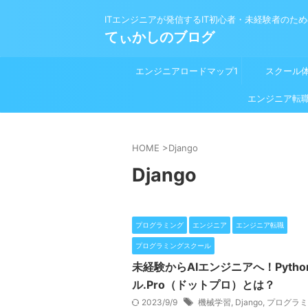
ITエンジニアが発信するIT初心者・未経験者のた
てぃかしのブログ
エンジニアロードマップ1
スクール
プログラミング学習前
エンジニア転
HOME
>
Django
Django
プログラミング
エンジニア
エンジニア転職
プログラミングスクール
未経験からAIエンジニアへ！Pyth
ル.Pro（ドットプロ）とは？
2023/9/9
機械学習
,
Django
,
プログラミ