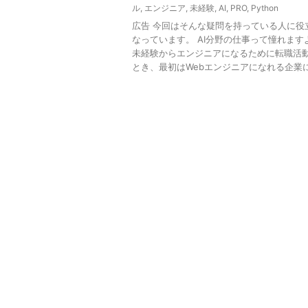
ル
,
エンジニア
,
未経験
,
AI
,
PRO
,
Python
広告 今回はそんな疑問を持っている人に役
なっています。 AI分野の仕事って憧れます
未経験からエンジニアになるために転職活
とき、最初はWebエンジニアになれる企業に応