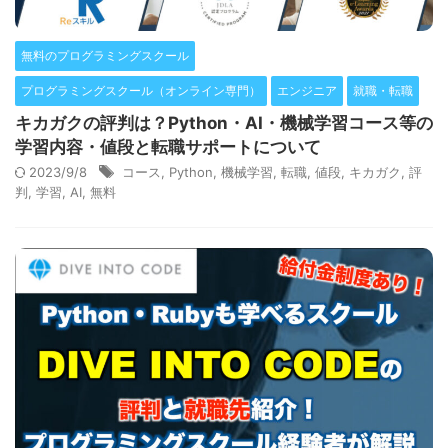
無料のプログラミングスクール
プログラミングスクール（オンライン専門）
エンジニア
就職・転職
キカガクの評判は？Python・AI・機械学習コース等の
学習内容・値段と転職サポートについて
2023/9/8
コース
,
Python
,
機械学習
,
転職
,
値段
,
キカガク
,
評
判
,
学習
,
AI
,
無料