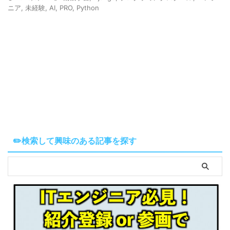
ニア
,
未経験
,
AI
,
PRO
,
Python
✏️検索して興味のある記事を探す