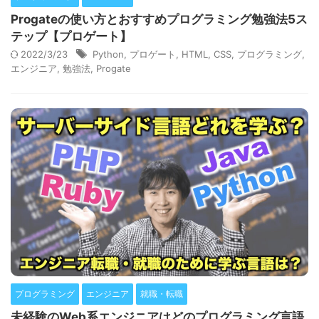
Progateの使い方とおすすめプログラミング勉強法5ス
テップ【プロゲート】
2022/3/23
Python
,
プロゲート
,
HTML
,
CSS
,
プログラミング
,
エンジニア
,
勉強法
,
Progate
プログラミング
エンジニア
就職・転職
未経験のWeb系エンジニアはどのプログラミング言語