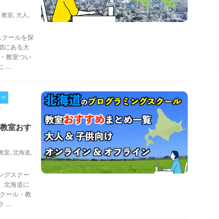
,
教室
,
大人
,
スクールを探
都にある大
・教室つい
...
ング
教室おす
教室
,
北海道
,
ングスクー
、北海道に
クール・教
...