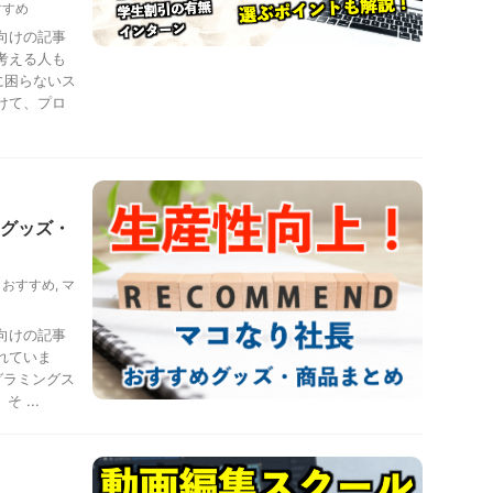
すすめ
向けの記事
考える人も
に困らないス
けて、プロ
グッズ・
,
おすすめ
,
マ
向けの記事
れていま
グラミングス
 ...