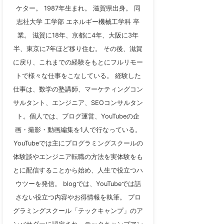
ケター。 1987年生まれ。 滋賀県出身。 同
志社大学 工学部 エネルギー機械工学科 卒
業。 滋賀に18年、京都に4年、大阪に3年
半、東京に7年ほど移り住む。 その後、滋賀
に戻り、これまでの経験をもとにフルリモー
トで様々な仕事をこなしている。 経験した
仕事は、数学の塾講師、マーケティングコン
サルタント、エンジニア、SEOコンサルタン
ト。個人では、ブログ運営、YouTubeの企
画・撮影・動画編集を1人で行なっている。
YouTubeでは主にプログラミングスクールの
体験談やエンジニア転職の方法を実体験をも
とに配信することから始め、人生で役立つハ
ウツーを発信。 blogでは、YouTubeでは話
さない役立つ内容やお得情報を執筆。 プロ
グラミングスクール「テックキャンプ」のア