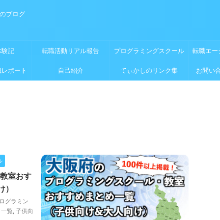
めのブログ
体験記
転職活動リアル報告
プログラミングスクール
転職エー
職レポート
自己紹介
てぃかしのリンク集
お問い
ル
教室おす
け）
ログラミン
,
一覧
,
子供向