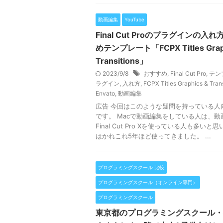
動画編集
YouTube
Final Cut Proのプラグインの入
めテンプレート「FCPX Titles Graph
Transitions」
2023/9/8
おすすめ
,
Final Cut Pro
,
テン
ラグイン
,
入れ方
,
FCPX Titles Graphics & Trans
Envato
,
動画編集
広告 今回はこのような疑問を持っている人
です。 Macで動画編集をしている人は、動
Final Cut Pro Xを使っている人も多いと
はかれこれ5年ほど使ってきました。 ...
プログラミングスクール 比較
プログラミングスクール（オンライン専門）
プログラミングスクール
東京都のプログラミングスクール・