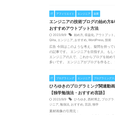
IT
アフィリエイト
エンジニア
副業
エンジニアの技術ブログの始め方&
おすすめアウトプット方法
2023/9/9
始め方
,
収益化
,
アウトプット
Qiita
,
エンジニア
,
おすすめ
,
WordPress
,
技術
広告 今回はこのような考え、疑問を持って
の記事です。 エンジニアを目指す人、もし
エンジニアの人で、これからブログを始め
多いです。 エンジニアがブログを作ると、 勉
IT
プログラミング
エンジニア
プログラミングス
ひろゆきのプログラミング関連動画
【独学勉強法・おすすめ言語】
2023/9/9
ひろゆき
,
西村博之
,
プログラ
ジニア
,
勉強法
,
おすすめ
,
言語
,
独学
素材画像の引用元：