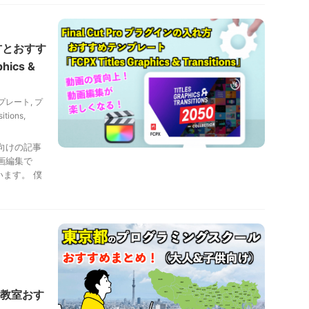
れ方とおすす
ics &
プレート
,
プ
itions
,
向けの記事
画編集で
思います。 僕
教室おす