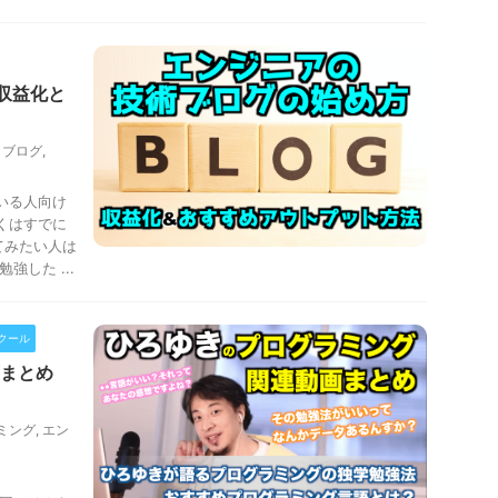
収益化と
,
ブログ
,
いる人向け
くはすでに
てみたい人は
強した ...
クール
まとめ
ミング
,
エン