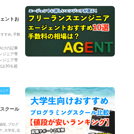
ェントお
おすすめ
,
手数
向けの記事
ンジニア専
ンジニア専
は30を超
ジニア
スクール
値段
,
プログ
ア
,
大学生
,
比