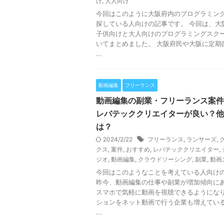
け
,
大人向け
今回はこのように大阪府内のプログラミン
探している人向けの記事です。 今回は、大
子供向けと大人向けのプログラミングスク
いてまとめました。 大阪府民や大阪に定期
...
動画編集
フリーランス
動画編集の副業・フリーランス案件
レバテッククリエイターが良い？他
は？
2024/2/22
フリーランス
,
ランサーズ
,
クス
,
案件
,
おすすめ
,
レバテッククリエイター
,
ジオ
,
動画編集
,
クラウドソーシング
,
副業
,
動画
今回はこのようなことを考えている人向け
昨今、動画編集の仕事や副業が増加傾向に
スマホで気軽に動画を視聴できるようにな
ションをネット動画で行う企業も増えてい
...