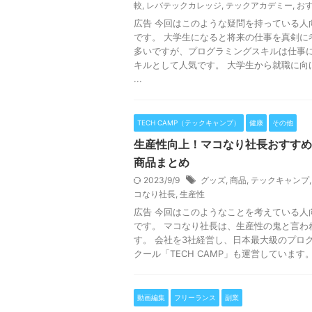
較
,
レバテックカレッジ
,
テックアカデミー
,
お
広告 今回はこのような疑問を持っている人
です。 大学生になると将来の仕事を真剣に
多いですが、プログラミングスキルは仕事
キルとして人気です。 大学生から就職に向
...
TECH CAMP（テックキャンプ）
健康
その他
生産性向上！マコなり社長おすすめ
商品まとめ
2023/9/9
グッズ
,
商品
,
テックキャンプ
コなり社長
,
生産性
広告 今回はこのようなことを考えている人
です。 マコなり社長は、生産性の鬼と言わ
す。 会社を3社経営し、日本最大級のプロ
クール「TECH CAMP」も運営しています。 そ
動画編集
フリーランス
副業