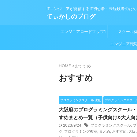
ITエンジニアが発信するIT初心者・未経験者のた
てぃかしのブログ
エンジニアロードマップ1
スクール
プログラミング学習前
エンジニア転
HOME
>
おすすめ
おすすめ
プログラミングスクール 比較
プログラミングスクー
大阪府のプログラミングスクール・
すめまとめ一覧（子供向け&大人向
2023/9/24
プログラミングスクール
,
プ
グ
,
プログラミング教室
,
まとめ
,
おすすめ
,
大阪