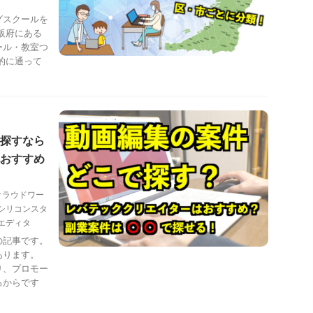
グスクールを
阪府にある
ール・教室つ
的に通って
探すなら
おすすめ
クラウドワー
シリコンスタ
エディタ
の記事です。
あります。
り、プロモー
るからです