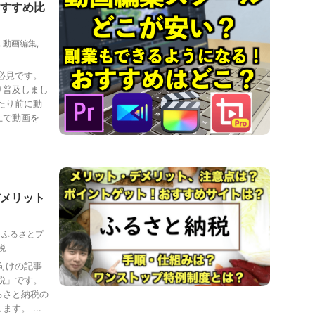
すすめ比
,
動画編集
,
必見です。
り普及しまし
たり前に動
上で動画を
メリット
,
ふるさとプ
税
向けの記事
税」です。
るさと納税の
す。 ...