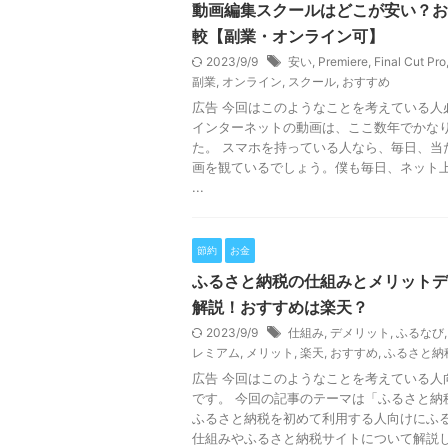
動画編集スクールはどこが安い？お
較【副業・オンライン可】
2023/9/9
安い
,
Premiere
,
Final Cut Pro
副業
,
オンライン
,
スクール
,
おすすめ
広告 今回はこのようなことを考えている人
インターネットの動画は、ここ数年でかな
た。 スマホを持っている人なら、毎日、当
画を観ているでしょう。僕も毎日、ネット
...
節約
お金
ふるさと納税の仕組みとメリットデ
解説！おすすめは楽天？
2023/9/9
仕組み
,
デメリット
,
ふるなび
レミアム
,
メリット
,
楽天
,
おすすめ
,
ふるさと納
広告 今回はこのようなことを考えている人
です。 今回の記事のテーマは「ふるさと納
ふるさと納税を初めて利用する人向けにふ
仕組みやふるさと納税サイトについて解説しま