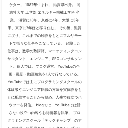
ケター。 1987年生まれ。 滋賀県出身。 同
志社大学 工学部 エネルギー機械工学科 卒
業。 滋賀に18年、京都に4年、大阪に3年
半、東京に7年ほど移り住む。 その後、滋賀
に戻り、これまでの経験をもとにフルリモー
トで様々な仕事をこなしている。 経験した
仕事は、数学の塾講師、マーケティングコン
サルタント、エンジニア、SEOコンサルタン
ト。個人では、ブログ運営、YouTubeの企
画・撮影・動画編集を1人で行なっている。
YouTubeでは主にプログラミングスクールの
体験談やエンジニア転職の方法を実体験をも
とに配信することから始め、人生で役立つハ
ウツーを発信。 blogでは、YouTubeでは話
さない役立つ内容やお得情報を執筆。 プロ
グラミングスクール「テックキャンプ」のア