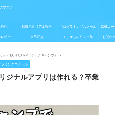
めのブログ
体験記
転職活動リアル報告
プログラミングスクール
転職エー
職レポート
自己紹介
てぃかしのリンク集
お問い
ール
>
TECH CAMP（テックキャンプ）
>
グラミングスクール
リジナルアプリは作れる？卒業