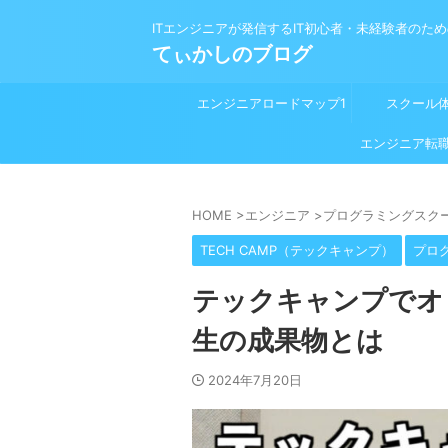
ITエンジニアが発信するIT初心者・未経験者のた
てぃかしのブログ
エンジニアロードマップ1
スクール
プログラミング学習前
エンジニア転
HOME
>
エンジニア
>
プログラミングスク
TECH CAMP（テックキャンプ）
プロ
テックキャンプでオ
生の成果物とは
2024年7月20日