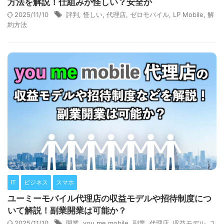
方法を解説！仕組みが怪しい？安全か
2025/11/10
評判
,
怪しい
,
代理店
,
ゼロモバイル
,
LP Mobile
,
解
約方法
IT
ビジネス
スマホ
ユーミーモバイル代理店の収益モデルや招待制度につ
いて解説！副業開業は可能か？
2025/11/10
開業
,
you me mobile
,
副業
,
代理店
,
収益モデル
,
ユ