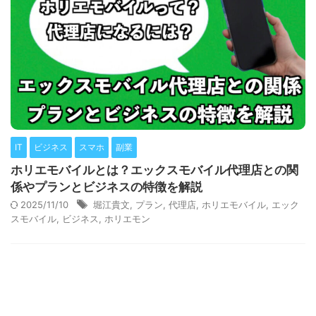
IT
ビジネス
スマホ
副業
ホリエモバイルとは？エックスモバイル代理店との関
係やプランとビジネスの特徴を解説
2025/11/10
堀江貴文
,
プラン
,
代理店
,
ホリエモバイル
,
エック
スモバイル
,
ビジネス
,
ホリエモン