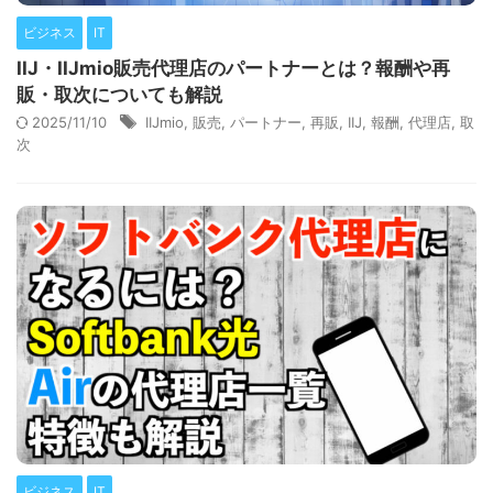
ビジネス
IT
IIJ・IIJmio販売代理店のパートナーとは？報酬や再
販・取次についても解説
2025/11/10
IIJmio
,
販売
,
パートナー
,
再販
,
IIJ
,
報酬
,
代理店
,
取
次
ビジネス
IT