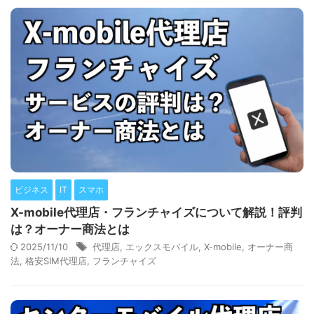
ビジネス
IT
スマホ
X-mobile代理店・フランチャイズについて解説！評判
は？オーナー商法とは
2025/11/10
代理店
,
エックスモバイル
,
X-mobile
,
オーナー商
法
,
格安SIM代理店
,
フランチャイズ