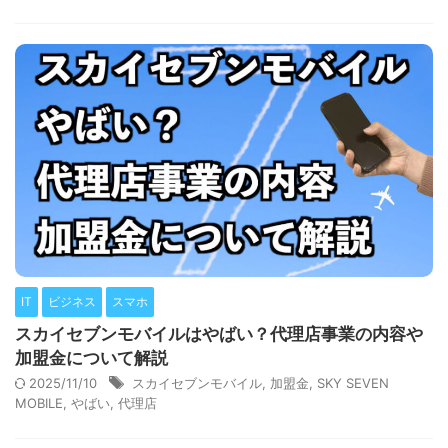
IT
ビジネス
スマホ
スカイセブンモバイルはやばい？代理店事業の内容や
加盟金について解説
2025/11/10
スカイセブンモバイル
,
加盟金
,
SKY SEVEN
MOBILE
,
やばい
,
代理店