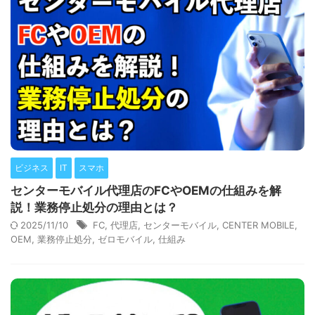
ビジネス
IT
スマホ
センターモバイル代理店のFCやOEMの仕組みを解
説！業務停止処分の理由とは？
2025/11/10
FC
,
代理店
,
センターモバイル
,
CENTER MOBILE
,
OEM
,
業務停止処分
,
ゼロモバイル
,
仕組み