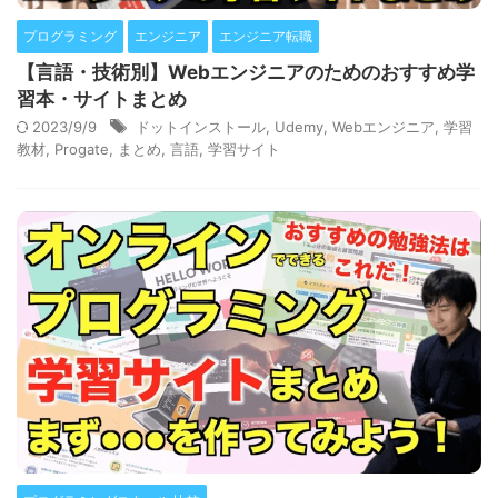
プログラミング
エンジニア
エンジニア転職
【言語・技術別】Webエンジニアのためのおすすめ学
習本・サイトまとめ
2023/9/9
ドットインストール
,
Udemy
,
Webエンジニア
,
学習
教材
,
Progate
,
まとめ
,
言語
,
学習サイト