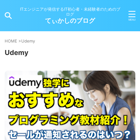
ITエンジニアが発信するIT初心者・未経験者のためのブ
ログ
てぃかしのブログ
HOME
>
Udemy
Udemy