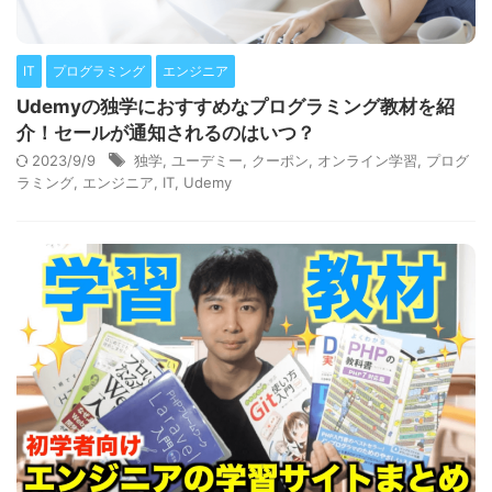
IT
プログラミング
エンジニア
Udemyの独学におすすめなプログラミング教材を紹
介！セールが通知されるのはいつ？
2023/9/9
独学
,
ユーデミー
,
クーポン
,
オンライン学習
,
プログ
ラミング
,
エンジニア
,
IT
,
Udemy