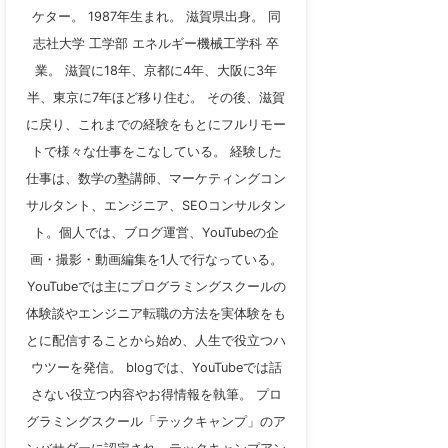
ケター。 1987年生まれ。 滋賀県出身。 同
志社大学 工学部 エネルギー機械工学科 卒
業。 滋賀に18年、京都に4年、大阪に3年
半、東京に7年ほど移り住む。 その後、滋賀
に戻り、これまでの経験をもとにフルリモー
トで様々な仕事をこなしている。 経験した
仕事は、数学の塾講師、マーケティングコン
サルタント、エンジニア、SEOコンサルタン
ト。個人では、ブログ運営、YouTubeの企
画・撮影・動画編集を1人で行なっている。
YouTubeでは主にプログラミングスクールの
体験談やエンジニア転職の方法を実体験をも
とに配信することから始め、人生で役立つハ
ウツーを発信。 blogでは、YouTubeでは話
さない役立つ内容やお得情報を執筆。 プロ
グラミングスクール「テックキャンプ」のア