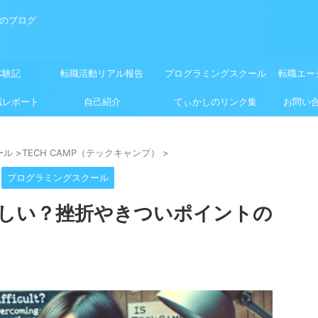
めのブログ
体験記
転職活動リアル報告
プログラミングスクール
転職エー
職レポート
自己紹介
てぃかしのリンク集
お問い
ール
>
TECH CAMP（テックキャンプ）
>
プログラミングスクール
しい？挫折やきついポイントの