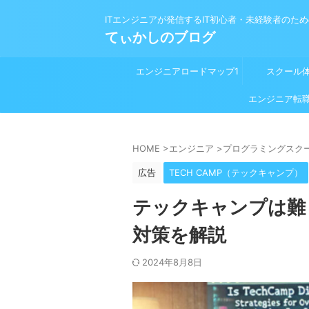
ITエンジニアが発信するIT初心者・未経験者のた
てぃかしのブログ
エンジニアロードマップ1
スクール
プログラミング学習前
エンジニア転
HOME
>
エンジニア
>
プログラミングスク
広告
TECH CAMP（テックキャンプ）
テックキャンプは難
対策を解説
2024年8月8日