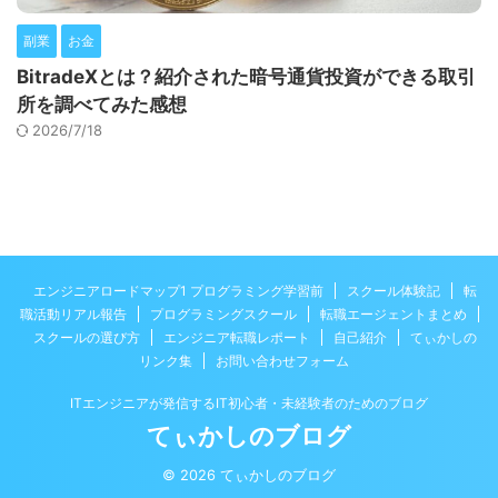
副業
お金
BitradeXとは？紹介された暗号通貨投資ができる取引
所を調べてみた感想
2026/7/18
エンジニアロードマップ1 プログラミング学習前
スクール体験記
転
職活動リアル報告
プログラミングスクール
転職エージェントまとめ
スクールの選び方
エンジニア転職レポート
自己紹介
てぃかしの
リンク集
お問い合わせフォーム
ITエンジニアが発信するIT初心者・未経験者のためのブログ
てぃかしのブログ
© 2026 てぃかしのブログ