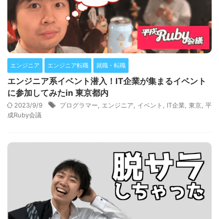
エンジニア
エンジニア転職
就職・転職
エンジニア系イベント潜入！IT企業が集まるイベント
に参加してみたin 東京都内
2023/9/9
プログラマー
,
エンジニア
,
イベント
,
IT企業
,
東京
,
平
成Ruby会議