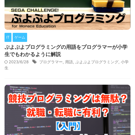
IT
ゲーム
ぷよぷよプログラミングの用語をプログラマーが小学
生でもわかるように解説
2023/6/28
プログラマー
,
用語
,
ぷよぷよプログラミング
,
小学
生