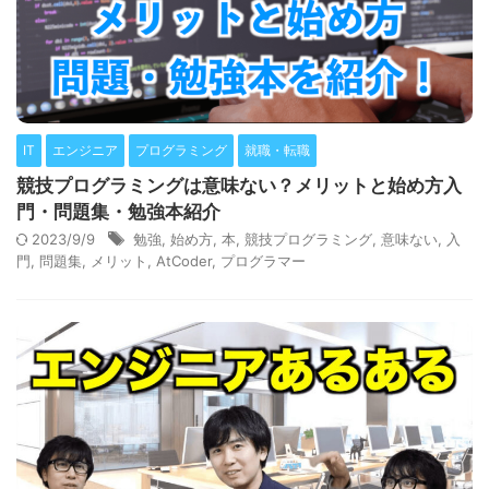
IT
エンジニア
プログラミング
就職・転職
競技プログラミングは意味ない？メリットと始め方入
門・問題集・勉強本紹介
2023/9/9
勉強
,
始め方
,
本
,
競技プログラミング
,
意味ない
,
入
門
,
問題集
,
メリット
,
AtCoder
,
プログラマー