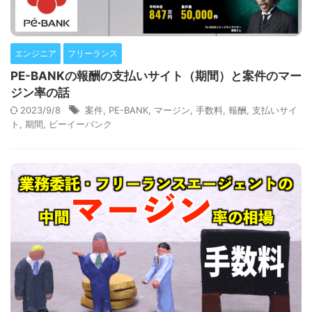
エンジニア
フリーランス
PE-BANKの報酬の支払いサイト（期間）と案件のマー
ジン率の話
2023/9/8
案件
,
PE-BANK
,
マージン
,
手数料
,
報酬
,
支払いサイ
ト
,
期間
,
ピーイーバンク