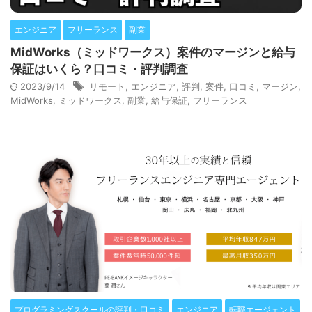
エンジニア
フリーランス
副業
MidWorks（ミッドワークス）案件のマージンと給与
保証はいくら？口コミ・評判調査
2023/9/14
リモート
,
エンジニア
,
評判
,
案件
,
口コミ
,
マージン
,
MidWorks
,
ミッドワークス
,
副業
,
給与保証
,
フリーランス
プログラミングスクールの評判・口コミ
エンジニア
転職エージェント