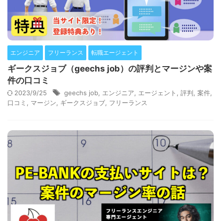
エンジニア
フリーランス
転職エージェント
ギークスジョブ（geechs job）の評判とマージンや案
件の口コミ
2023/9/25
geechs job
,
エンジニア
,
エージェント
,
評判
,
案件
,
口コミ
,
マージン
,
ギークスジョブ
,
フリーランス