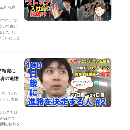
企業
,
転職
,
です。 て
ついて書い
験したり、
いていたこと
ア転職に
者の追憶
ポテパン
,
転
ェント
,
実務
ランスを目
 の続きで
日間の軌跡を