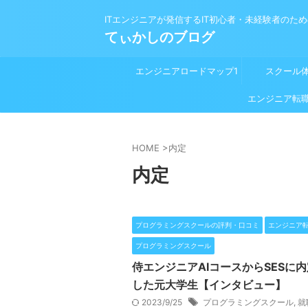
ITエンジニアが発信するIT初心者・未経験者のた
てぃかしのブログ
エンジニアロードマップ1
スクール
プログラミング学習前
エンジニア転
HOME
>
内定
内定
プログラミングスクールの評判・口コミ
エンジニア
プログラミングスクール
侍エンジニアAIコースからSESに
した元大学生【インタビュー】
2023/9/25
プログラミングスクール
,
就