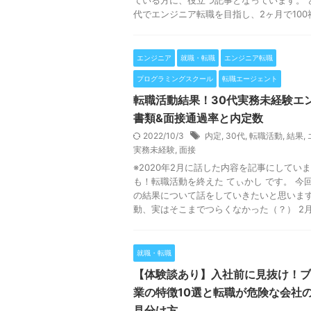
ている方に、役立つ記事となっています。 
代でエンジニア転職を目指し、2ヶ月で100社以
エンジニア
就職・転職
エンジニア転職
プログラミングスクール
転職エージェント
転職活動結果！30代実務未経験エ
書類&面接通過率と内定数
2022/10/3
内定
,
30代
,
転職活動
,
結果
,
実務未経験
,
面接
※2020年2月に話した内容を記事にしていま
も！転職活動を終えた てぃかし です。 今
の結果について話をしていきたいと思います
動、実はそこまでつらくなかった（？） 2月 .
就職・転職
【体験談あり】入社前に見抜け！ブ
業の特徴10選と転職が危険な会社
見分け方