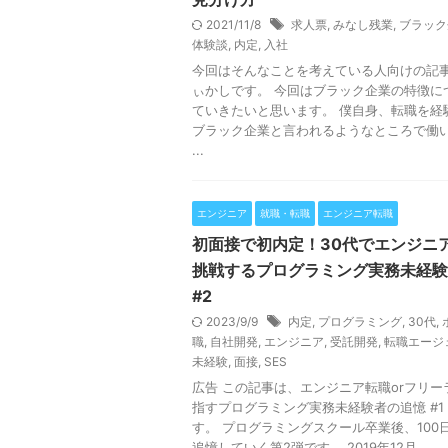
2021/11/8
求人票
,
みなし残業
,
ブラック
体験談
,
内定
,
入社
今回はそんなことを考えている人向けの記事
ぃかしです。 今回はブラック企業の特徴に
ていきたいと思います。 僕自身、転職を経
ブラック企業と言われるようなところで働
...
エンジニア
就職・転職
エンジニア転職
初面接で初内定！30代でエンジニ
挑戦するプログラミング実務未経験
#2
2023/9/9
内定
,
プログラミング
,
30代
,
職
,
自社開発
,
エンジニア
,
受託開発
,
転職エージ
未経験
,
面接
,
SES
広告 この記事は、エンジニア転職orフリー
指すプログラミング実務未経験者の追憶 #1
す。 プログラミングスクール卒業後、100
追憶していく第2弾です。 2019年12月 ...