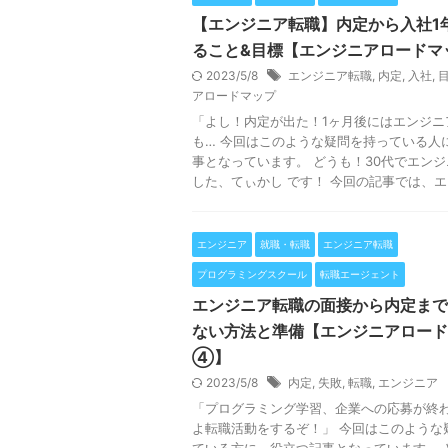
【エンジニア転職】内定から入社1
ること&目標【エンジニアロード
2023/5/8
エンジニア転職
,
内定
,
入社
,
アロードマップ
「よし！内定が出た！1ヶ月後にはエンジニ
も… 今回はこのような疑問を持っている人
事となっています。 どうも！30代でエン
した、てぃかし です！ 今回の記事では、エンジ
エンジニア
就職・転職
エンジニア転職
プログラミングスクール
転職エージェント
エンジニア転職の面接から内定まで
ない方法と準備【エンジニアロード
④】
2023/5/8
内定
,
失敗
,
転職
,
エンジニア
「プログラミング学習、企業への応募が終
よ転職活動をするぞ！」 今回はこのような