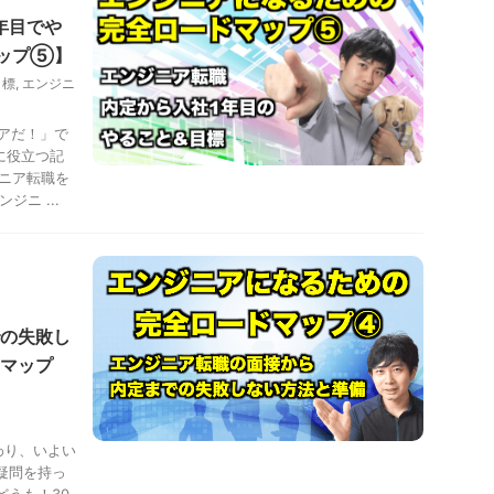
年目でや
マップ⑤】
目標
,
エンジニ
アだ！」で
に役立つ記
ジニア転職を
ニ ...
の失敗し
マップ
わり、いよい
疑問を持っ