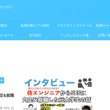
めのブログ
体験記
転職活動リアル報告
プログラミングスクール
転職エー
職レポート
自己紹介
てぃかしのリンク集
お問い
転職
内定&就職
職
,
SES
,
内