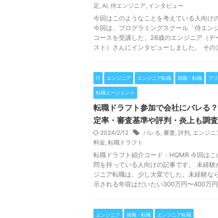
定
,
AI
,
侍エンジニア
,
インタビュー
今回はこのようなことを考えている人向け
今回は、プログラミングスクール「侍エンジ
コースを受講した、28歳のエンジニア（デ
スト）さんにインタビューしました。 その方は
IT
エンジニア
エンジニア転職
就職・転職
フリ
転職エージェント
転職ドラフト参加で会社にバレる？
定率・審査基準や評判・炎上も調査
2024/2/12
バレる
,
審査
,
評判
,
エンジニ
料金
,
転職ドラフト
転職ドラフト紹介コード：HQMR 今回は
問を持っている人向けの記事です。 未経験
ジニア転職は、少し大変でした。未経験な
示される年収はだいたい300万円〜400万円程度
エンジニア
就職・転職
エンジニア転職