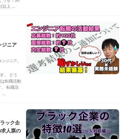
どうも！30
上 ...
ンジニア
エンジニア
,
す。 どう
回は転職活動
。 転職活
..
ラック企
の求人票の