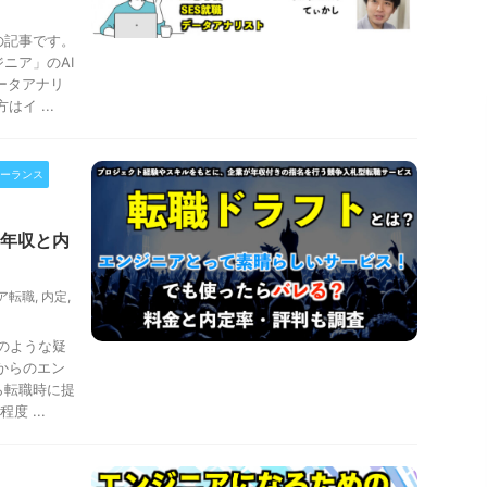
の記事です。
ニア」のAI
ータアナリ
イ ...
ーランス
年収と内
ア転職
,
内定
,
このような疑
からのエン
ら転職時に提
 ...