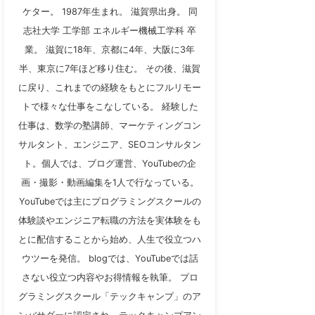
ケター。 1987年生まれ。 滋賀県出身。 同
志社大学 工学部 エネルギー機械工学科 卒
業。 滋賀に18年、京都に4年、大阪に3年
半、東京に7年ほど移り住む。 その後、滋賀
に戻り、これまでの経験をもとにフルリモー
トで様々な仕事をこなしている。 経験した
仕事は、数学の塾講師、マーケティングコン
サルタント、エンジニア、SEOコンサルタン
ト。個人では、ブログ運営、YouTubeの企
画・撮影・動画編集を1人で行なっている。
YouTubeでは主にプログラミングスクールの
体験談やエンジニア転職の方法を実体験をも
とに配信することから始め、人生で役立つハ
ウツーを発信。 blogでは、YouTubeでは話
さない役立つ内容やお得情報を執筆。 プロ
グラミングスクール「テックキャンプ」のア