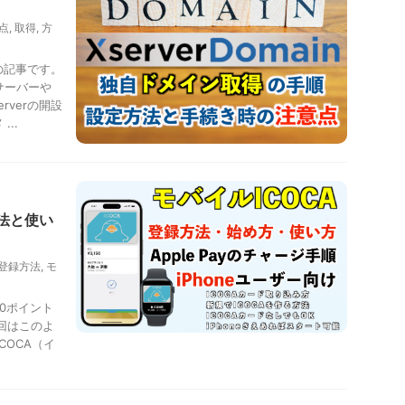
点
,
取得
,
方
の記事です。
サーバーや
rverの開設
..
方法と使い
登録方法
,
モ
00ポイント
回はこのよ
COCA（イ