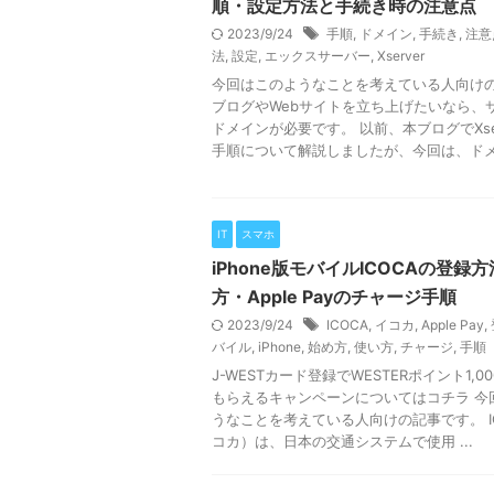
順・設定方法と手続き時の注意点
2023/9/24
手順
,
ドメイン
,
手続き
,
注意
法
,
設定
,
エックスサーバー
,
Xserver
今回はこのようなことを考えている人向け
ブログやWebサイトを立ち上げたいなら、
ドメインが必要です。 以前、本ブログでXse
手順について解説しましたが、今回は、ドメ .
IT
スマホ
iPhone版モバイルICOCAの登録
方・Apple Payのチャージ手順
2023/9/24
ICOCA
,
イコカ
,
Apple Pay
,
バイル
,
iPhone
,
始め方
,
使い方
,
チャージ
,
手順
J-WESTカード登録でWESTERポイント1,0
もらえるキャンペーンについてはコチラ 今
うなことを考えている人向けの記事です。 I
コカ）は、日本の交通システムで使用 ...