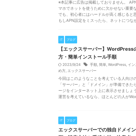
※本記事に広告は掲載しておりません。 AP
マホでネットを使うために欠かせない重要
でも、初心者にはハードルが高く感じると
もしAPN設定をミスったら、ネットにつながら
IT
ブログ
【エックスサーバー】WordPress
方・簡単インストール手順
2023/9/24
手順
,
簡単
,
WordPress
,
イン
め方
,
エックスサーバー
今回はこのようなことを考えている人向け
「サーバー」と「ドメイン」が準備できた
ージをインターネット上に表示させましょう
運営を考えているなら、ほとんどの人がWordPr
IT
ブログ
エックスサーバーでの独自ドメイン