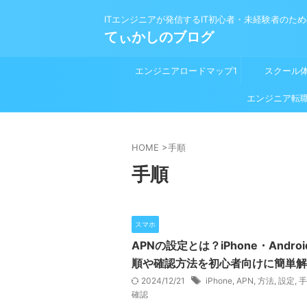
ITエンジニアが発信するIT初心者・未経験者のた
てぃかしのブログ
エンジニアロードマップ1
スクール
プログラミング学習前
エンジニア転
HOME
>
手順
手順
スマホ
APNの設定とは？iPhone・Andro
順や確認方法を初心者向けに簡単解
2024/12/21
iPhone
,
APN
,
方法
,
設定
,
手
確認