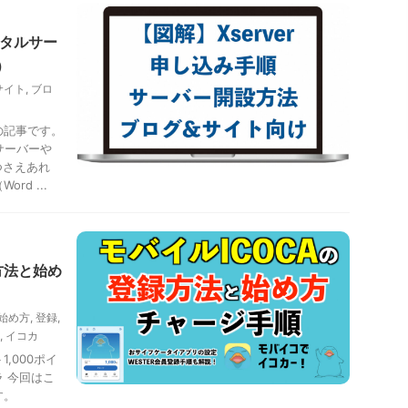
ンタルサー
）
サイト
,
ブロ
の記事です。
サーバーや
つさえあれ
d ...
録方法と始め
始め方
,
登録
,
,
イコカ
1,000ポイ
 今回はこ
す。