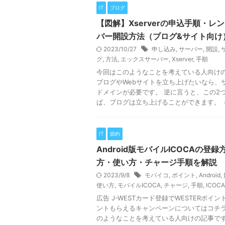
IT
ブログ
【図解】Xserverの申込手順・レ
バー開設方法（ブログ&サイト向け
2023/10/27
申し込み
,
サーバー
,
開設
,
グ
,
方法
,
エックスサーバー
,
Xserver
,
手順
今回はこのようなことを考えている人向け
ブログやWebサイトを立ち上げたいなら、
ドメインが必要です。 逆に言うと、この2
ば、ブログは立ち上げることができます。（Wor
IT
節約
Android版モバイルICOCAの登
方・使い方・チャージ手順を解説
2023/9/8
モバイコ
,
ポイント
,
Android
,
使い方
,
モバイルICOCA
,
チャージ
,
手順
,
ICOCA
広告 J-WESTカード登録でWESTERポイント
ントもらえるキャンペーンについてはコチラ
のようなことを考えている人向けの記事で