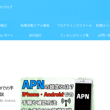
めのブログ
体験記
転職活動リアル報告
プログラミングスクール
転職エー
職レポート
自己紹介
てぃかしのリンク集
お問い
idでの手
説
順
,
Android
,