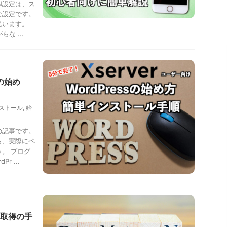
N設定は、ス
な設定です。
思います。
な ...
の始め
ストール
,
始
の記事です。
ら、実際にペ
。 ブログ
 ...
取得の手