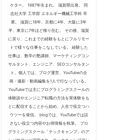
ケター。 1987年生まれ。 滋賀県出身。 同
志社大学 工学部 エネルギー機械工学科 卒
業。 滋賀に18年、京都に4年、大阪に3年
半、東京に7年ほど移り住む。 その後、滋賀
に戻り、これまでの経験をもとにフルリモー
トで様々な仕事をこなしている。 経験した
仕事は、数学の塾講師、マーケティングコン
サルタント、エンジニア、SEOコンサルタン
ト。個人では、ブログ運営、YouTubeの企
画・撮影・動画編集を1人で行なっている。
YouTubeでは主にプログラミングスクールの
体験談やエンジニア転職の方法を実体験をも
とに配信することから始め、人生で役立つハ
ウツーを発信。 blogでは、YouTubeでは話
さない役立つ内容やお得情報を執筆。 プロ
グラミングスクール「テックキャンプ」のア