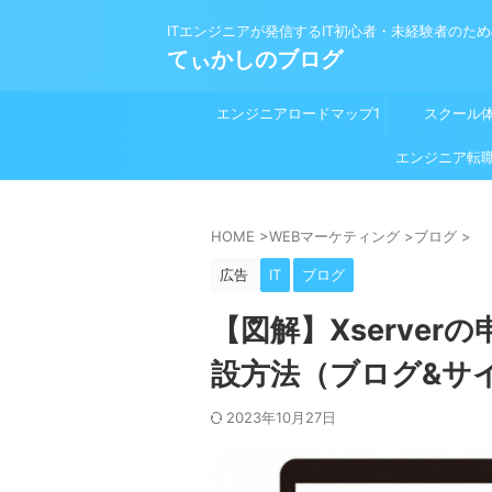
ITエンジニアが発信するIT初心者・未経験者のた
てぃかしのブログ
エンジニアロードマップ1
スクール
プログラミング学習前
エンジニア転
HOME
>
WEBマーケティング
>
ブログ
>
広告
IT
ブログ
【図解】Xserve
設方法（ブログ&サ
2023年10月27日