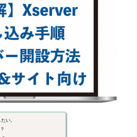
したい。
の？