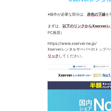
※操作が必要な部分は、
赤色の下線
を
まずは、
以下のリンクからXserve
PC推奨）
https://www.xserver.ne.jp/
Xserverレンタルサーバーのトップ
リック
してください。