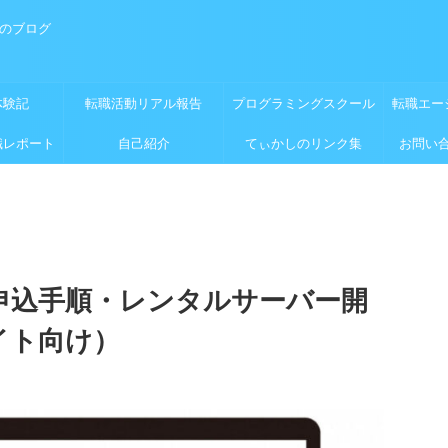
めのブログ
体験記
転職活動リアル報告
プログラミングスクール
転職エー
職レポート
自己紹介
てぃかしのリンク集
お問い
rの申込手順・レンタルサーバー開
イト向け）