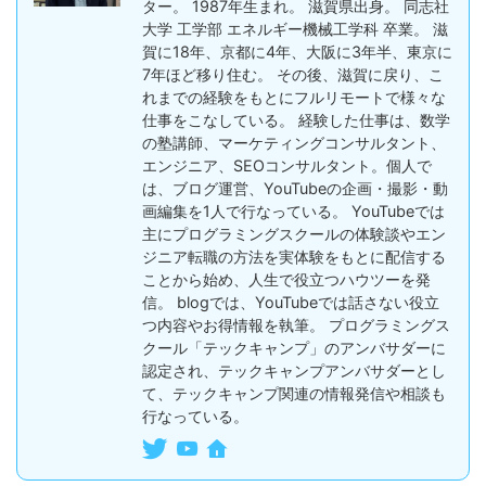
ター。 1987年生まれ。 滋賀県出身。 同志社
大学 工学部 エネルギー機械工学科 卒業。 滋
賀に18年、京都に4年、大阪に3年半、東京に
7年ほど移り住む。 その後、滋賀に戻り、こ
れまでの経験をもとにフルリモートで様々な
仕事をこなしている。 経験した仕事は、数学
の塾講師、マーケティングコンサルタント、
エンジニア、SEOコンサルタント。個人で
は、ブログ運営、YouTubeの企画・撮影・動
画編集を1人で行なっている。 YouTubeでは
主にプログラミングスクールの体験談やエン
ジニア転職の方法を実体験をもとに配信する
ことから始め、人生で役立つハウツーを発
信。 blogでは、YouTubeでは話さない役立
つ内容やお得情報を執筆。 プログラミングス
クール「テックキャンプ」のアンバサダーに
認定され、テックキャンプアンバサダーとし
て、テックキャンプ関連の情報発信や相談も
行なっている。