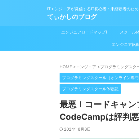
ITエンジニアが発信するIT初心者・未経験者のた
てぃかしのブログ
エンジニアロードマップ1
スクール
プログラミング学習前
エンジニア転
HOME
>
エンジニア
>
プログラミングスク
プログラミングスクール（オンライン専門
プログラミングスクール体験記
最悪！コードキャン
CodeCampは評判
2024年8月8日