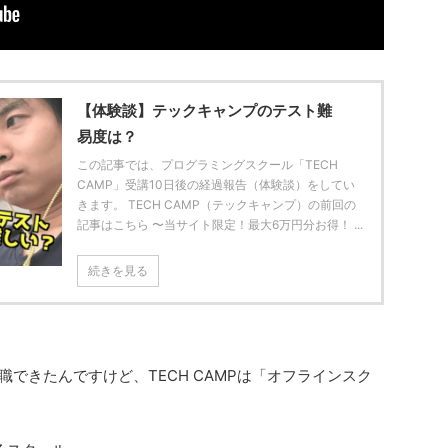
【体験談】テックキャンプのテスト難
易度は？
この記事では、プログラミングスクール「TECH
CAMP」受講10日後の経過報告（体験談）をしてい
きます。 TECH CAMP（テックキャンプ）の前回の
記事はこちら 〜当サイト限定！最大6万円分お得！ ...
続きを見る
転職できたんですけど、TECH CAMPは「オフラインスク