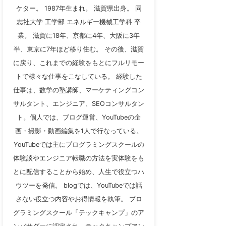
ケター。 1987年生まれ。 滋賀県出身。 同
志社大学 工学部 エネルギー機械工学科 卒
業。 滋賀に18年、京都に4年、大阪に3年
半、東京に7年ほど移り住む。 その後、滋賀
に戻り、これまでの経験をもとにフルリモー
トで様々な仕事をこなしている。 経験した
仕事は、数学の塾講師、マーケティングコン
サルタント、エンジニア、SEOコンサルタン
ト。個人では、ブログ運営、YouTubeの企
画・撮影・動画編集を1人で行なっている。
YouTubeでは主にプログラミングスクールの
体験談やエンジニア転職の方法を実体験をも
とに配信することから始め、人生で役立つハ
ウツーを発信。 blogでは、YouTubeでは話
さない役立つ内容やお得情報を執筆。 プロ
グラミングスクール「テックキャンプ」のア