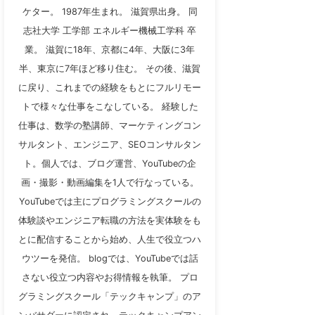
ケター。 1987年生まれ。 滋賀県出身。 同
志社大学 工学部 エネルギー機械工学科 卒
業。 滋賀に18年、京都に4年、大阪に3年
半、東京に7年ほど移り住む。 その後、滋賀
に戻り、これまでの経験をもとにフルリモー
トで様々な仕事をこなしている。 経験した
仕事は、数学の塾講師、マーケティングコン
サルタント、エンジニア、SEOコンサルタン
ト。個人では、ブログ運営、YouTubeの企
画・撮影・動画編集を1人で行なっている。
YouTubeでは主にプログラミングスクールの
体験談やエンジニア転職の方法を実体験をも
とに配信することから始め、人生で役立つハ
ウツーを発信。 blogでは、YouTubeでは話
さない役立つ内容やお得情報を執筆。 プロ
グラミングスクール「テックキャンプ」のア