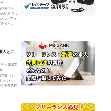
年収
の記事です。
他の記事でも
スとレバテッ
てみます。
の求人と共
,
求人
,
業務委
注
の記事です。
ーランスと企
旋や事務代行