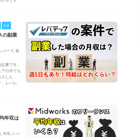
るからです
お金
スの副業
レジーズ
,
複
の記事です。
ニアの中でも
カスした、
す。レバレ
平均年収は
較
,
年収
,
レバ