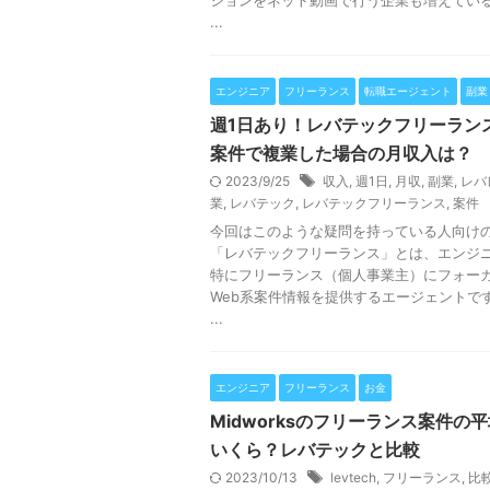
ションをネット動画で行う企業も増えてい
...
エンジニア
フリーランス
転職エージェント
副業
週1日あり！レバテックフリーラン
案件で複業した場合の月収入は？
2023/9/25
収入
,
週1日
,
月収
,
副業
,
レバ
業
,
レバテック
,
レバテックフリーランス
,
案件
今回はこのような疑問を持っている人向け
「レバテックフリーランス」とは、エンジ
特にフリーランス（個人事業主）にフォー
Web系案件情報を提供するエージェントで
...
エンジニア
フリーランス
お金
Midworksのフリーランス案件の
いくら？レバテックと比較
2023/10/13
levtech
,
フリーランス
,
比