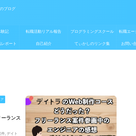
めのブログ
体験記
転職活動リアル報告
プログラミングスクール
転職エー
職レポート
自己紹介
てぃかしのリンク集
お問い
ニア
リーランス
案件
,
デイト