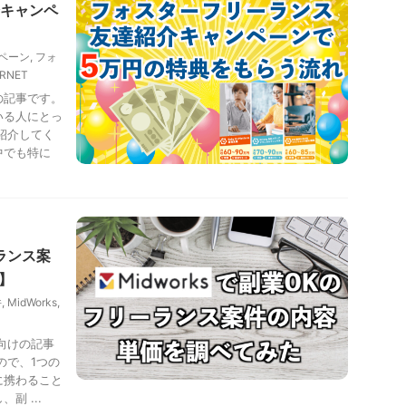
キャンペ
ペーン
,
フォ
RNET
の記事です。
いる人にとっ
紹介してく
中でも特に
ランス案
s】
件
,
MidWorks
,
向けの記事
ので、1つの
に携わること
副 ...