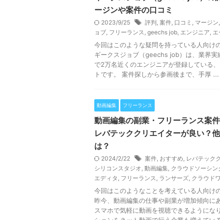
ージンや案件の口コミ
2023/9/25
評判
,
案件
,
口コミ
,
マージン
ョブ
,
フリーランス
,
geechs job
,
エンジニア
,
エ
今回はこのような疑問を持っている人向け
ギークスジョブ（geechs job）は、業界実
で2万名近くのエンジニアが登録している、
トです。 案件探しから参画後まで、手厚 ...
動画編集
フリーランス
動画編集の副業・フリーランス案件
レバテッククリエイターが良い？他
は？
2024/2/22
案件
,
おすすめ
,
レバテック
シリコンスタジオ
,
動画編集
,
クラウドソーシン
エディタ
,
フリーランス
,
ランサーズ
,
クラウド
今回はこのようなことを考えている人向け
昨今、動画編集の仕事や副業が増加傾向に
スマホで気軽に動画を視聴できるようにな