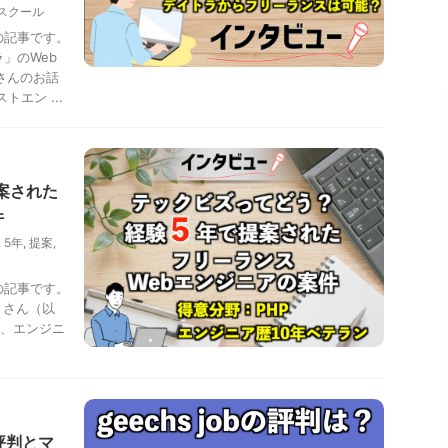
スクール
の記事です。
」のWeb
さんのお話
エン ...
案された
件
,
5年
,
提案
,
の記事です。
 さん（以
は、エンジニ
の評判とマ