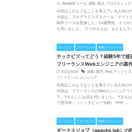
ラ
,
Web制作コース
,
感想
,
受注
,
プログラミング
今回はこのようなことを考えている人向け
今回は、プログラミングスクール「デイトラ
制作コースを受講した、24歳男性、そうや
を伺いました。 そうやさんは、もともとテスト
エンジニア
フリーランス
転職エージェント
テックビズってどう？経験5年で提
フリーランスWebエンジニアの案
2023/9/24
経験
,
案件
,
Web
,
テックビズ
フリーランス
,
エンジニア
今回はこのようなことを考えている人向け
今回は、フリーランスのWebエンジニア Y.I
下、Yさん）にお話を伺いました。 Yさん
ア歴10年。（インタビュー当時） PHP ...
エンジニア
フリーランス
転職エージェント
ギークスジョブ（geechs job）