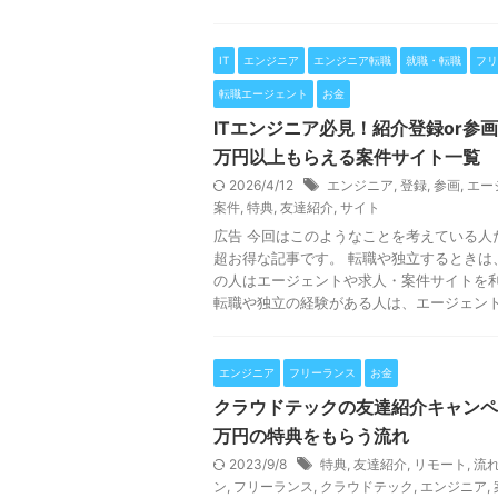
IT
エンジニア
エンジニア転職
就職・転職
フリ
転職エージェント
お金
ITエンジニア必見！紹介登録or参画
万円以上もらえる案件サイト一覧
2026/4/12
エンジニア
,
登録
,
参画
,
エー
案件
,
特典
,
友達紹介
,
サイト
広告 今回はこのようなことを考えている人
超お得な記事です。 転職や独立するときは
の人はエージェントや求人・案件サイトを
転職や独立の経験がある人は、エージェントの1
エンジニア
フリーランス
お金
クラウドテックの友達紹介キャンペ
万円の特典をもらう流れ
2023/9/8
特典
,
友達紹介
,
リモート
,
流
ン
,
フリーランス
,
クラウドテック
,
エンジニア
,