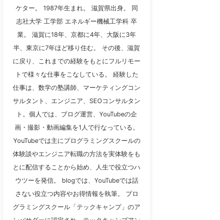
ケター。 1987年生まれ。 滋賀県出身。 同
志社大学 工学部 エネルギー機械工学科 卒
業。 滋賀に18年、京都に4年、大阪に3年
半、東京に7年ほど移り住む。 その後、滋賀
に戻り、これまでの経験をもとにフルリモー
トで様々な仕事をこなしている。 経験した
仕事は、数学の塾講師、マーケティングコン
サルタント、エンジニア、SEOコンサルタン
ト。個人では、ブログ運営、YouTubeの企
画・撮影・動画編集を1人で行なっている。
YouTubeでは主にプログラミングスクールの
体験談やエンジニア転職の方法を実体験をも
とに配信することから始め、人生で役立つハ
ウツーを発信。 blogでは、YouTubeでは話
さない役立つ内容やお得情報を執筆。 プロ
グラミングスクール「テックキャンプ」のア