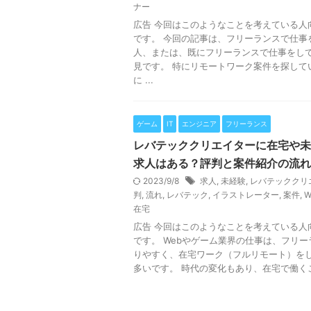
ナー
広告 今回はこのようなことを考えている人
です。 今回の記事は、フリーランスで仕事
人、または、既にフリーランスで仕事をし
見です。 特にリモートワーク案件を探して
に ...
ゲーム
IT
エンジニア
フリーランス
レバテッククリエイターに在宅や未
求人はある？評判と案件紹介の流れ
2023/9/8
求人
,
未経験
,
レバテッククリ
判
,
流れ
,
レバテック
,
イラストレーター
,
案件
,
W
在宅
広告 今回はこのようなことを考えている人
です。 Webやゲーム業界の仕事は、フリ
りやすく、在宅ワーク（フルリモート）を
多いです。 時代の変化もあり、在宅で働くこと