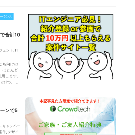
ーランス
で合計10
ジェント
,
IT
,
たち向けの
、ほとんど
利用します。
つ、 ...
ーンで5
れ
,
キャンペー
案件
,
デザイ