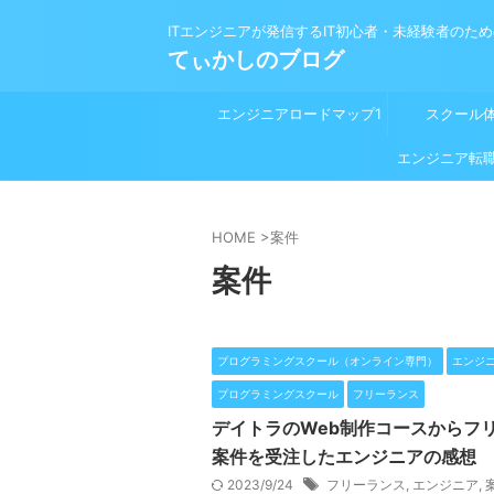
ITエンジニアが発信するIT初心者・未経験者のた
てぃかしのブログ
エンジニアロードマップ1
スクール
プログラミング学習前
エンジニア転
HOME
>
案件
案件
プログラミングスクール（オンライン専門）
エンジ
プログラミングスクール
フリーランス
デイトラのWeb制作コースからフ
案件を受注したエンジニアの感想
2023/9/24
フリーランス
,
エンジニア
,