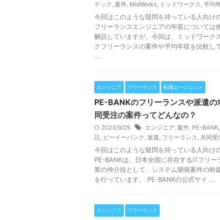
テック
,
案件
,
MidWorks
,
ミッドワークス
,
平均
今回はこのような疑問を持っている人向け
フリーランスエンジニアの年収については
解説していますが、今回は、ミッドワーク
クフリーランスの案件や平均年収を比較し
...
エンジニア
フリーランス
転職エージェント
PE-BANKのフリーランスや派遣
同受注の案件ってどんなの？
2023/9/25
エンジニア
,
案件
,
PE-BANK
託
,
ピーイーバンク
,
派遣
,
フリーランス
,
共同受
今回はこのような疑問を持っている人向け
PE-BANKは、日本全国に存在するITフリ
業の仲介役として、システム開発案件の斡
を行っています。 PE-BANKの公式サイ ...
エンジニア
フリーランス