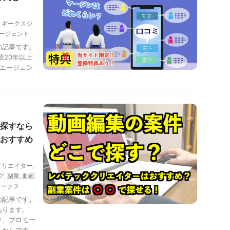
,
ギークスジ
ージェント
の記事です。
績20年以上
エージェン
探すなら
おすすめ
クリエイター
,
グ
,
副業
,
動画
ワークス
の記事です。
あります。
り、プロモー