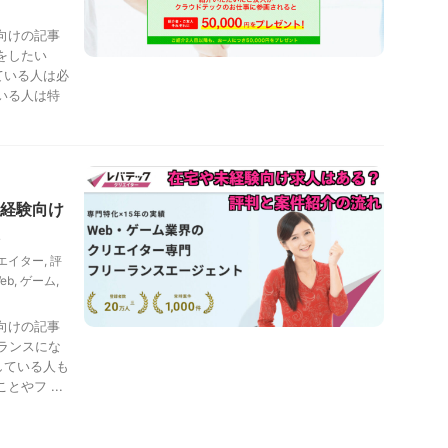
向けの記事
をしたい
ている人は必
いる人は特
経験向け
エイター
,
評
eb
,
ゲーム
,
向けの記事
ーランスにな
している人も
やフ ...