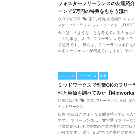
フォスターフリーランスの友達紹介
ーンで5万円の特典をもらう流れ
2023/9/25
案件
,
特典
,
友達紹介
,
キャン
スターフリーランス
,
フォスターネット
,
FOSTE
今回はこのようなことを考えている人向け
この記事は、すでにフリーランスで働いて
て必見です。 最近は、フリーランス案件を
れるエージェントが増えていますが、その
...
エンジニア
フリーランス
副業
ミッドワークスで副業OKのフリー
件と単価を調べてみた【Midwork
2023/9/8
副業
,
フリーランス
,
単価
,
案
ミッドワークス
広告 今回はこのような疑問を持っている人
です。 フリーランスは、文字通りフリーな
企業に縛られずに複数の企業の案件に同時
が可能です。 週4、5日で1つの案件に参画し、