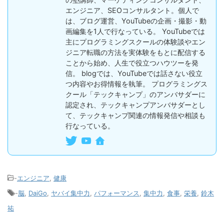
エンジニア、SEOコンサルタント。個人で
は、ブログ運営、YouTubeの企画・撮影・動
画編集を1人で行なっている。 YouTubeでは
主にプログラミングスクールの体験談やエン
ジニア転職の方法を実体験をもとに配信する
ことから始め、人生で役立つハウツーを発
信。 blogでは、YouTubeでは話さない役立
つ内容やお得情報を執筆。 プログラミングス
クール「テックキャンプ」のアンバサダーに
認定され、テックキャンプアンバサダーとし
て、テックキャンプ関連の情報発信や相談も
行なっている。
-
エンジニア
,
健康
-
脳
,
DaiGo
,
ヤバイ集中力
,
パフォーマンス
,
集中力
,
食事
,
栄養
,
鈴木
祐