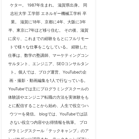
ケター。 1987年生まれ。 滋賀県出身。 同
志社大学 工学部 エネルギー機械工学科 卒
業。 滋賀に18年、京都に4年、大阪に3年
半、東京に7年ほど移り住む。 その後、滋賀
に戻り、これまでの経験をもとにフルリモー
トで様々な仕事をこなしている。 経験した
仕事は、数学の塾講師、マーケティングコン
サルタント、エンジニア、SEOコンサルタン
ト。個人では、ブログ運営、YouTubeの企
画・撮影・動画編集を1人で行なっている。
YouTubeでは主にプログラミングスクールの
体験談やエンジニア転職の方法を実体験をも
とに配信することから始め、人生で役立つハ
ウツーを発信。 blogでは、YouTubeでは話
さない役立つ内容やお得情報を執筆。 プロ
グラミングスクール「テックキャンプ」のア