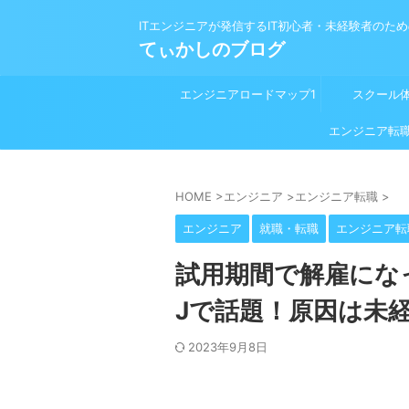
ITエンジニアが発信するIT初心者・未経験者のた
てぃかしのブログ
エンジニアロードマップ1
スクール
プログラミング学習前
エンジニア転
HOME
>
エンジニア
>
エンジニア転職
>
エンジニア
就職・転職
エンジニア転
試用期間で解雇にな
Jで話題！原因は未
2023年9月8日