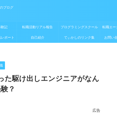
めのブログ
体験記
転職活動リアル報告
プログラミングスクール
転職エー
職レポート
自己紹介
てぃかしのリンク集
お問い
職
った駆け出しエンジニアがなん
経験？
広告